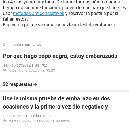
los 4 días ya no funciona. De todas formas aún tomada a
tiempo no siempre funciona, por eso lo que hay que hacer es
usar
métodos anticonceptivos
y reservar la pastilla por si
fallan estos.
Espera un par de semanas y hazte un test de embarazo.
Discusiones similares
Por qué hago popo negro, estoy embarazada
isai
-
16 oct 2012 a las 19:21
Ruth
-
3 ene 2022 a las 13:23
22 respuestas
Use la misma prueba de embarazo en dos
ocasiones y la primera vez dió negativo y
Dan
-
13 sep 2021 a las 02:19
marsan1990
-
28 sep 2023 a las 09:26