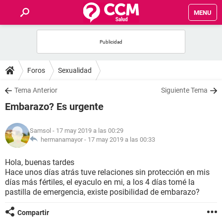
MENU
INICIO
FOROS
Foros
Sexualidad
SALUD
Tema Anterior
Siguiente Tema
Embarazo? Es urgente
FAMILIA
Samsol
- 17 may 2019 a las 00:29
NUTRICIÓN
hermanamayor -
17 may 2019 a las 00:33
Hola, buenas tardes
BIENESTAR
Hace unos días atrás tuve relaciones sin protección en mis
días más fértiles, el eyaculo en mi, a los 4 días tomé la
SEXUALIDAD
pastilla de emergencia, existe posibilidad de embarazo?
Compartir
GLOSARIO