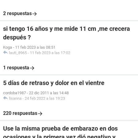
2 respuestas
si tengo 16 años y me mide 11 cm ,me crecera
después ?
Koga
-
11 feb 2023 a las 08:51
lauti_8965
-
11 feb 2023 a las 17:02
1 respuesta
5 días de retraso y dolor en el vientre
cordoba1987
-
22 dic 2011 a las 14:48
lisanna
-
24 feb 2022 a las 19:23
220 respuestas
Use la misma prueba de embarazo en dos
ocasiones y la primera vez dió negativo y