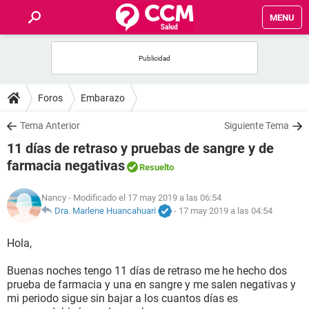
MENU
INICIO
FOROS
Foros
Embarazo
SALUD
Tema Anterior
Siguiente Tema
11 días de retraso y pruebas de sangre y de
FAMILIA
farmacia negativas
Resuelto
NUTRICIÓN
Nancy
- Modificado el 17 may 2019 a las 06:54
Dra. Marlene Huancahuari
-
17 may 2019 a las 04:54
BIENESTAR
Hola,
SEXUALIDAD
Buenas noches tengo 11 días de retraso me he hecho dos
prueba de farmacia y una en sangre y me salen negativas y
mi periodo sigue sin bajar a los cuantos días es
GLOSARIO