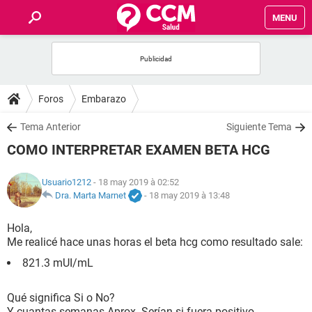
MENU
INICIO
FORUMS
Foros
Embarazo
SALUD
Tema Anterior
Siguiente Tema
COMO INTERPRETAR EXAMEN BETA HCG
FAMILIA
Usuario1212
- 18 may 2019 à 02:52
NUTRICIÓN
Dra. Marta Marnet
-
18 may 2019 à 13:48
Hola,
BIENESTAR
Me realicé hace unas horas el beta hcg como resultado sale:
821.3 mUI/mL
SEXUALIDAD
Qué significa Si o No?
GLOSARIO
Y cuantas semanas Aprox. Serían si fuera positivo.