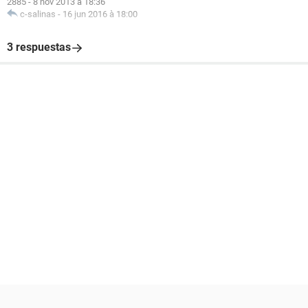
2885
-
8 nov 2013 à 18:36
c-salinas
-
16 jun 2016 à 18:00
3 respuestas