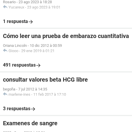
Rosario
-
23 ago 2023 à 18:28
Yucareux
-
23 ago 2023 à 19:01
1 respuesta
Cómo leer una prueba de embarazo cuantitativa
Oriana Lincoln
-
10 dic 2012 à 00:59
Giooo
-
29 ene 2019 à 01:21
491 respuestas
consultar valores beta HCG libre
begoña
-
7 jul 2012 à 14:35
marlene-ines
-
11 feb 2017 à 17:10
3 respuestas
Examenes de sangre