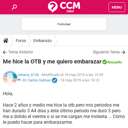
MENU
INICIO
FOROS
Foros
Embarazo
SALUD
Tema Anterior
Siguiente Tema
Me hice la OTB y me quiero embarazar
Resuelto
FAMILIA
Johana_6136
- Modificado el 18 may 2019 a las 19:39
NUTRICIÓN
Dr. Carlos Salinas
-
18 may 2019 a las 18:10
Hola,
BIENESTAR
Hace 2 años y medio me hice la otb pero mis periodos me
SEXUALIDAD
han durado 3 A4 días y éste último periodo me duró 3 pero
me a dolido el vientre o si se me cargan me molesta ... Cómo
le puedo hacer para embarazarme.
GLOSARIO