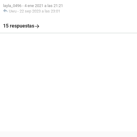
layla_0496
-
4 ene 2021 a las 21:21
Uwu
-
22 sep 2023 a las 23:01
15 respuestas