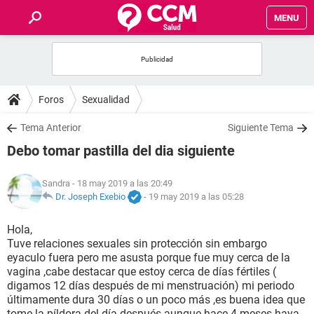
MENU
INICIO
FOROS
Foros
Sexualidad
SALUD
Tema Anterior
Siguiente Tema
Debo tomar pastilla del dia siguiente
FAMILIA
Sandra
- 18 may 2019 a las 20:49
NUTRICIÓN
Dr. Joseph Exebio
-
19 may 2019 a las 05:28
Hola,
BIENESTAR
Tuve relaciones sexuales sin protección sin embargo
eyaculo fuera pero me asusta porque fue muy cerca de la
SEXUALIDAD
vagina ,cabe destacar que estoy cerca de días fértiles (
digamos 12 días después de mi menstruación) mi periodo
últimamente dura 30 días o un poco más ,es buena idea que
GLOSARIO
tome la píldora del.día después aunque hace 4 meses haya