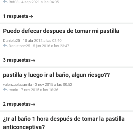
Rut03
-
4 sep 2021 a las 04:05
1 respuesta
Puedo defecar despues de tomar mi pastilla
Daniela25
-
18 abr 2012 a las 02:40
Danistone25
-
5 jun 2016 a las 23:47
3 respuestas
pastilla y luego ir al baño, algun riesgo??
valenzuelacamila
-
3 nov 2015 a las 00:52
maria
-
7 nov 2015 a las 18:36
2 respuestas
¿Ir al baño 1 hora después de tomar la pastilla
anticonceptiva?