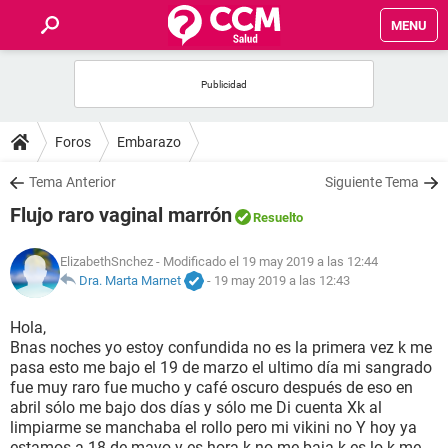
MENU
INICIO
FOROS
Foros
Embarazo
SALUD
Tema Anterior
Siguiente Tema
Flujo raro vaginal marrón
Resuelto
FAMILIA
ElizabethSnchez
- Modificado el 19 may 2019 a las 12:44
NUTRICIÓN
Dra. Marta Marnet
-
19 may 2019 a las 12:43
Hola,
BIENESTAR
Bnas noches yo estoy confundida no es la primera vez k me
pasa esto me bajo el 19 de marzo el ultimo día mi sangrado
SEXUALIDAD
fue muy raro fue mucho y café oscuro después de eso en
abril sólo me bajo dos días y sólo me Di cuenta Xk al
limpiarme se manchaba el rollo pero mi vikini no Y hoy ya
GLOSARIO
estamos a 18 de mayo y es hora k no me baja k es lo k me