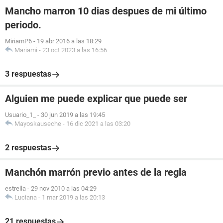
Mancho marron 10 dias despues de mi último
periodo.
MiriamP6
-
19 abr 2016 a las 18:29
Mariami
-
23 oct 2023 a las 16:56
3 respuestas
Alguien me puede explicar que puede ser
Usuario_1_
-
30 jun 2019 a las 19:45
Mayoskauseche
-
16 dic 2021 a las 03:20
2 respuestas
Manchón marrón previo antes de la regla
estrella
-
29 nov 2010 a las 04:29
Luciana
-
1 mar 2019 a las 20:13
21 respuestas