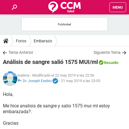
MENU
INICIO
FOROS
Foros
Embarazo
SALUD
Tema Anterior
Siguiente Tema
Análisis de sangre salió 1575 MUI/ml
Resuelto
FAMILIA
malena
- Modificado el 22 may 2019 a las 22:56
NUTRICIÓN
Dr. Joseph Exebio
-
21 may 2019 a las 23:05
Hola,
BIENESTAR
Me hice analisis de sangre y salio 1575 mui ml estoy
SEXUALIDAD
embarazada?.
Gracias
GLOSARIO