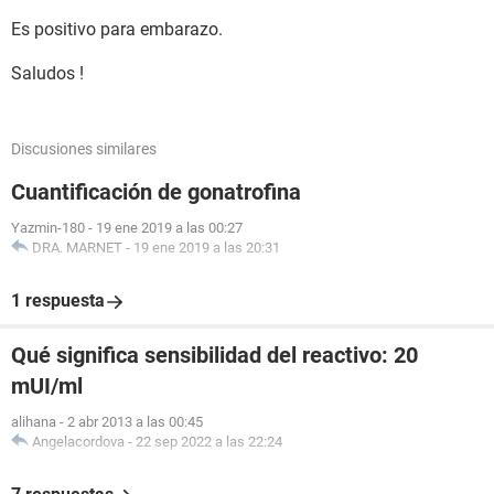
Es positivo para embarazo.
Saludos !
Discusiones similares
Cuantificación de gonatrofina
Yazmin-180
-
19 ene 2019 a las 00:27
DRA. MARNET
-
19 ene 2019 a las 20:31
1 respuesta
Qué significa sensibilidad del reactivo: 20
mUI/ml
alihana
-
2 abr 2013 a las 00:45
Angelacordova
-
22 sep 2022 a las 22:24