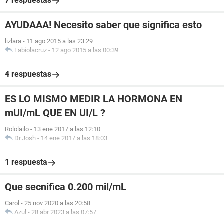
7 respuestas
AYUDAAA! Necesito saber que significa esto
lizlara
-
11 ago 2015 a las 23:29
Fabiolacruz
-
12 ago 2015 a las 00:39
4 respuestas
ES LO MISMO MEDIR LA HORMONA EN
mUI/mL QUE EN UI/L ?
Rololailo
-
13 ene 2017 a las 12:10
Dr.Josh
-
14 ene 2017 a las 18:03
1 respuesta
Que secnifica 0.200 mil/mL
Carol
-
25 nov 2020 a las 20:58
Azul
-
28 abr 2023 a las 07:57