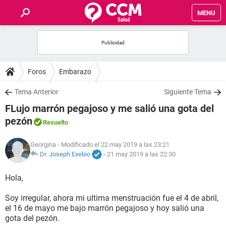
MENU
INICIO
FOROS
Foros
Embarazo
SALUD
Tema Anterior
Siguiente Tema
FLujo marrón pegajoso y me salió una gota del
FAMILIA
pezón
Resuelto
NUTRICIÓN
Georgina
- Modificado el 22 may 2019 a las 23:21
Dr. Joseph Exebio
-
21 may 2019 a las 22:30
BIENESTAR
Hola,
SEXUALIDAD
Soy irregular, ahora mi ultima menstruación fue el 4 de abril,
el 16 de mayo me bajo marrón pegajoso y hoy salió una
gota del pezón.
GLOSARIO