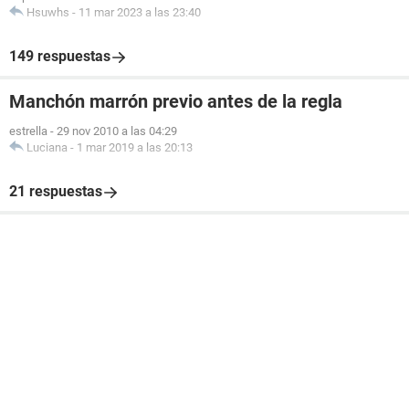
Hsuwhs
-
11 mar 2023 a las 23:40
149 respuestas
Manchón marrón previo antes de la regla
estrella
-
29 nov 2010 a las 04:29
Luciana
-
1 mar 2019 a las 20:13
21 respuestas