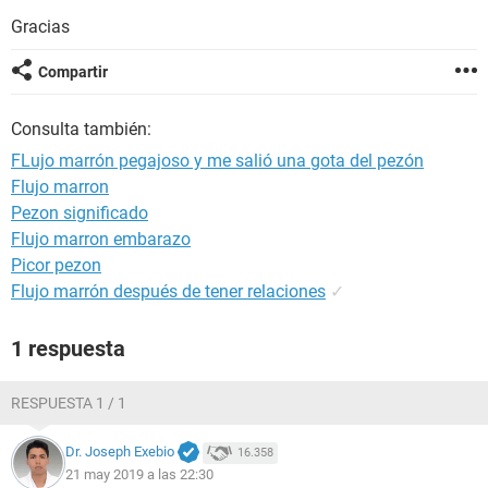
Gracias
Compartir
Consulta también:
FLujo marrón pegajoso y me salió una gota del pezón
Flujo marron
Pezon significado
Flujo marron embarazo
Picor pezon
Flujo marrón después de tener relaciones
✓
1 respuesta
RESPUESTA 1 / 1
Dr. Joseph Exebio
16.358
21 may 2019 a las 22:30