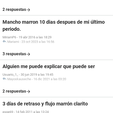
2 respuestas
Mancho marron 10 dias despues de mi último
periodo.
MiriamP6
-
19 abr 2016 a las 18:29
Mariami
-
23 oct 2023 a las 16:56
3 respuestas
Alguien me puede explicar que puede ser
Usuario_1_
-
30 jun 2019 a las 19:45
Mayoskauseche
-
16 dic 2021 a las 03:20
2 respuestas
3 días de retraso y flujo marrón clarito
espe69
-
14 feb 2011 a las 13:24