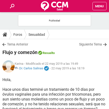
MENU
INICIO
FOROS
Foros
Sexualidad
SALUD
Tema Anterior
Siguiente Tema
Flujo y comezón
Resuelto
FAMILIA
Karina
- Modificado el 22 may 2019 a las 19:49
NUTRICIÓN
Dr. Carlos Salinas
-
22 may 2019 a las 18:19
Hola,
BIENESTAR
Hace unos días terminé un tratamiento de 10 días por
SEXUALIDAD
óvulos vaginales para una infección por tricomonas, pero
aun siento unas molestias como un poco de flujo y un poco
de comezón, y no he tenido relaciones sexuales, será que no
GLOSARIO
funcionó el tratamiento o tengo que esperar un tiempo?.