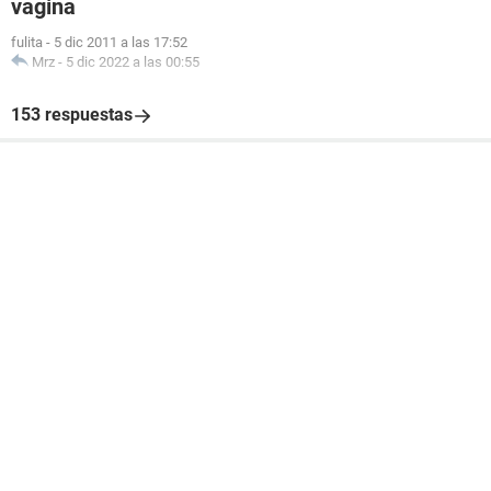
vagina
fulita
-
5 dic 2011 a las 17:52
Mrz
-
5 dic 2022 a las 00:55
153 respuestas