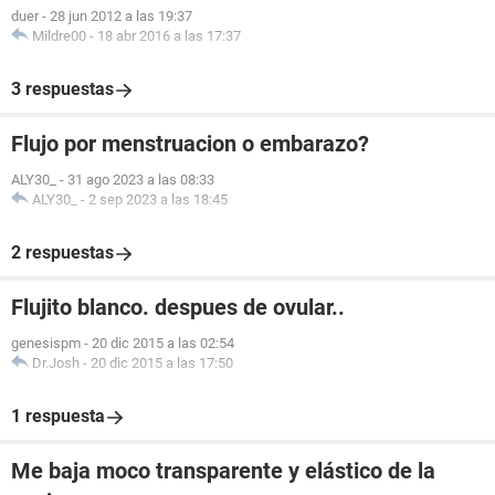
duer
-
28 jun 2012 a las 19:37
Mildre00
-
18 abr 2016 a las 17:37
3 respuestas
Flujo por menstruacion o embarazo?
ALY30_
-
31 ago 2023 a las 08:33
ALY30_
-
2 sep 2023 a las 18:45
2 respuestas
Flujito blanco. despues de ovular..
genesispm
-
20 dic 2015 a las 02:54
Dr.Josh
-
20 dic 2015 a las 17:50
1 respuesta
Me baja moco transparente y elástico de la