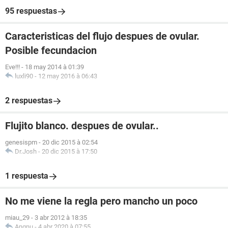
95 respuestas
Caracteristicas del flujo despues de ovular.
Posible fecundacion
Eve!!!
-
18 may 2014 à 01:39
luxli90
-
12 may 2016 à 06:43
2 respuestas
Flujito blanco. despues de ovular..
genesispm
-
20 dic 2015 à 02:54
Dr.Josh
-
20 dic 2015 à 17:50
1 respuesta
No me viene la regla pero mancho un poco
miau_29
-
3 abr 2012 à 18:35
Angnu
-
4 abr 2020 à 07:55