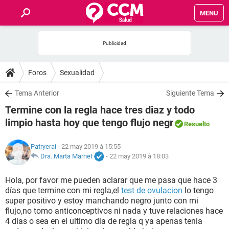
MENU
INICIO
FORUMS
Foros
Sexualidad
SALUD
Tema Anterior
Siguiente Tema
Termine con la regla hace tres diaz y todo
FAMILIA
limpio hasta hoy que tengo flujo negr
Resuelto
NUTRICIÓN
Patryerai
- 22 may 2019 à 15:55
Dra. Marta Marnet
-
22 may 2019 à 18:03
BIENESTAR
Hola, por favor me pueden aclarar que me pasa que hace 3
días que termine con mi regla,el
test de ovulacion
lo tengo
SEXUALIDAD
super positivo y estoy manchando negro junto con mi
flujo,no tomo anticonceptivos ni nada y tuve relaciones hace
4 dias o sea en el ultimo dia de regla q ya apenas tenia
GLOSARIO