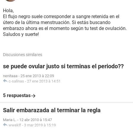
Hola,
El flujo negro suele corresponder a sangre retenida en el
útero de la última menstruación. Si estás buscando
embarazo ahora es el momento según tu test de ovulación.
Saludos y suerte!
Discusiones similares
se puede ovular justo si terminas el periodo??
nenitaaa
-
25 ene 2013 à 22:09
c-salinas
-
27 ene 2013 à 14:51
5 respuestas
Salir embarazada al terminar la regla
Maria L.
-
12 abr 2010 à 15:47
wweklf
-
3 mar 2019 à 15:19