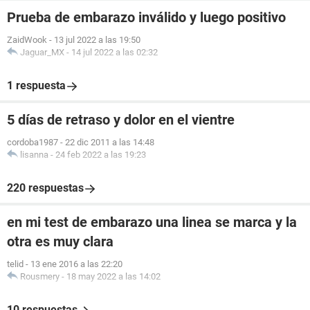
Prueba de embarazo inválido y luego positivo
ZaidWook
-
13 jul 2022 a las 19:50
Jaguar_MX
-
14 jul 2022 a las 02:32
1 respuesta
5 días de retraso y dolor en el vientre
cordoba1987
-
22 dic 2011 a las 14:48
lisanna
-
24 feb 2022 a las 19:23
220 respuestas
en mi test de embarazo una linea se marca y la
otra es muy clara
telid
-
13 ene 2016 a las 22:20
Rousmery
-
18 may 2022 a las 14:02
10 respuestas