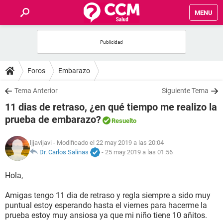
MENU
INICIO
FOROS
Foros
Embarazo
SALUD
Tema Anterior
Siguiente Tema
11 dias de retraso, ¿en qué tiempo me realizo la
FAMILIA
prueba de embarazo?
Resuelto
NUTRICIÓN
ljjavijavi
- Modificado el 22 may 2019 a las 20:04
Dr. Carlos Salinas
-
25 may 2019 a las 01:56
BIENESTAR
Hola,
SEXUALIDAD
Amigas tengo 11 dia de retraso y regla siempre a sido muy
puntual estoy esperando hasta el viernes para hacerme la
prueba estoy muy ansiosa ya que mi niño tiene 10 añitos.
GLOSARIO