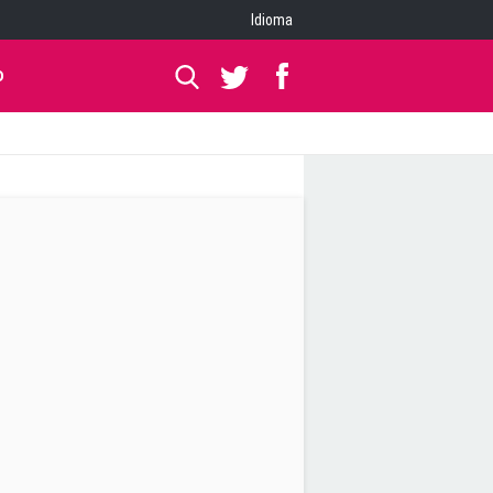
Idioma
O