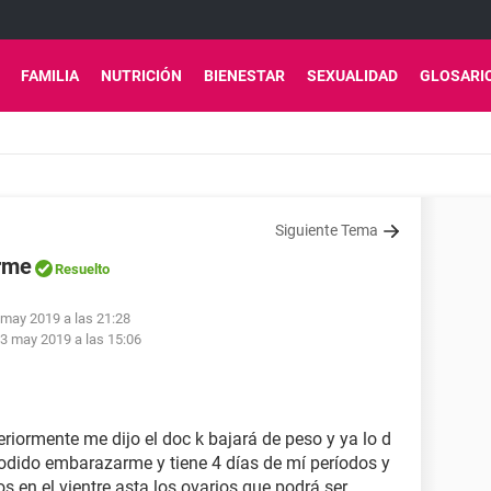
FAMILIA
NUTRICIÓN
BIENESTAR
SEXUALIDAD
GLOSARI
Siguiente Tema
rme
Resuelto
 may 2019 a las 21:28
3 may 2019 a las 15:06
iormente me dijo el doc k bajará de peso y ya lo d
podido embarazarme y tiene 4 días de mí períodos y
en el vientre asta los ovarios que podrá ser.