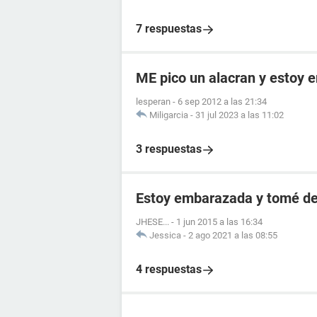
7 respuestas
ME pico un alacran y estoy
lesperan
-
6 sep 2012 a las 21:34
Miligarcia
-
31 jul 2023 a las 11:02
3 respuestas
Estoy embarazada y tomé de
JHESE...
-
1 jun 2015 a las 16:34
Jessica
-
2 ago 2021 a las 08:55
4 respuestas