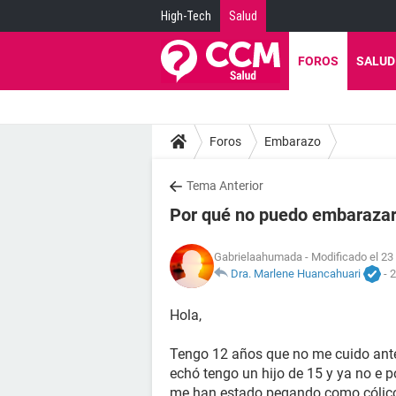
High-Tech
Salud
FOROS
SALUD
Foros
Embarazo
Tema Anterior
Por qué no puedo embaraza
Gabrielaahumada
- Modificado el 23
Dra. Marlene Huancahuari
-
2
Hola,
Tengo 12 años que no me cuido anter
echó tengo un hijo de 15 y ya no e 
me han estado pegando como cólicos 