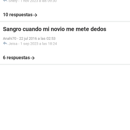
Shely
-
1 nov 2023 a las 09:30
10 respuestas
Sangro cuando mi novio me mete dedos
Anahi70
-
22 jul 2016 a las 02:53
Jeisa
-
1 sep 2023 a las 18:24
6 respuestas