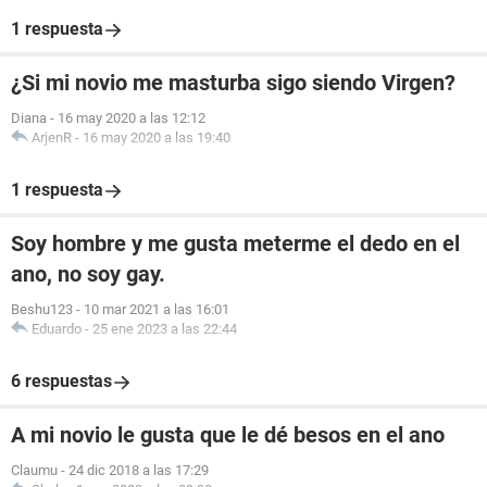
1 respuesta
¿Si mi novio me masturba sigo siendo Virgen?
Diana
-
16 may 2020 a las 12:12
ArjenR
-
16 may 2020 a las 19:40
1 respuesta
Soy hombre y me gusta meterme el dedo en el
ano, no soy gay.
Beshu123
-
10 mar 2021 a las 16:01
Eduardo
-
25 ene 2023 a las 22:44
6 respuestas
A mi novio le gusta que le dé besos en el ano
Claumu
-
24 dic 2018 a las 17:29