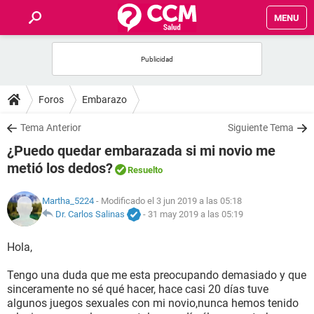
MENU
INICIO
FOROS
Foros
Embarazo
SALUD
Tema Anterior
Siguiente Tema
¿Puedo quedar embarazada si mi novio me
FAMILIA
metió los dedos?
Resuelto
NUTRICIÓN
Martha_5224
- Modificado el 3 jun 2019 a las 05:18
Dr. Carlos Salinas
-
31 may 2019 a las 05:19
BIENESTAR
Hola,
SEXUALIDAD
Tengo una duda que me esta preocupando demasiado y que
sinceramente no sé qué hacer, hace casi 20 días tuve
algunos juegos sexuales con mi novio,nunca hemos tenido
GLOSARIO