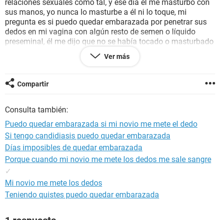
relaciones sexuales como tal, y ese día él me masturbo con
sus manos, yo nunca lo masturbe a él ni lo toque, mi
pregunta es si puedo quedar embarazada por penetrar sus
dedos en mi vagina con algún resto de semen o líquido
preseminal, él me dijo que no se había tocado o masturbado
ni se desabrochó el pantalón y que tenía las manos limpias,
Ver más
pero si en algún momento no sé, pudiera tener algún residuo
o sucia la mano y no me lo dijo, podría quedar embarazada?
Tengo mucho miedo, porque me ha dolido mucho el vientre
Compartir
y me he estado cuestionando por ello, por favor ayuda.
Consulta también:
Gracias
Puedo quedar embarazada si mi novio me mete el dedo
Si tengo candidiasis puedo quedar embarazada
Días imposibles de quedar embarazada
Porque cuando mi novio me mete los dedos me sale sangre
✓
Mi novio me mete los dedos
Teniendo quistes puedo quedar embarazada