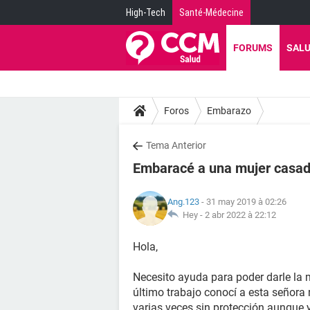
High-Tech
Santé-Médecine
FORUMS
SAL
Foros
Embarazo
Tema Anterior
Embaracé a una mujer casada
Ang.123
- 31 may 2019 à 02:26
Hey -
2 abr 2022 à 22:12
Hola,
Necesito ayuda para poder darle la m
último trabajo conocí a esta señora
varias veces sin protección aunque 