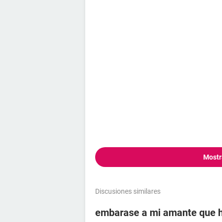
haciendo lo mismo ahora que le he 
Gracias
Mostr
Discusiones similares
embarase a mi amante que 