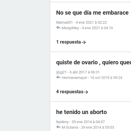
No se que día me embarace
Mama001
-
4 ene 2021 à 02:22
MorgxMey
-
4 ene 2021 à 04:10
1 respuesta
quiste de ovario , quiero q
@jg21
-
6 abr 2017 à 06:31
Hermanamayor
-
16 oct 2019 à 09:24
4 respuestas
he tenido un aborto
leydeny
-
29 ene 2014 à 04:57
M Gutarra
-
29 ene 2014 à 05:03