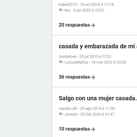
kaleb2019
-
15 oct 2016 à 17:14
Rej
-
5 jun 2023 à 10:27
20 respuestas
casada y embarazada de mi
sampilove
-
25 jul 2015 à 12:51
LuciusMalfoy
-
18 mar 2023 à 03:50
36 respuestas
Salgo con una mujer casada.
master_86
-
20 ago 2014 à 17:20
Joseph
-
25 feb 2020 à 01:47
10 respuestas