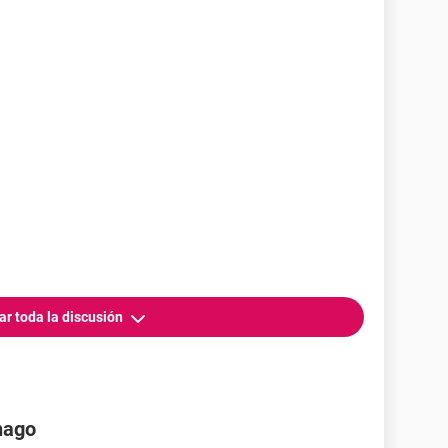
dicho que ya no quiero nada.
ar toda la discusión
hago