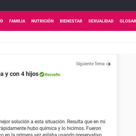
UD
FAMILIA
NUTRICIÓN
BIENESTAR
SEXUALIDAD
GLOSAR
Siguiente Tema
 y con 4 hijos
Resuelto
ejor solución a esta situación. Resulta que en mi
 rápidamente hubo química y lo hicimos. Fueron
yo en la primera vez estaba usando preservativo,