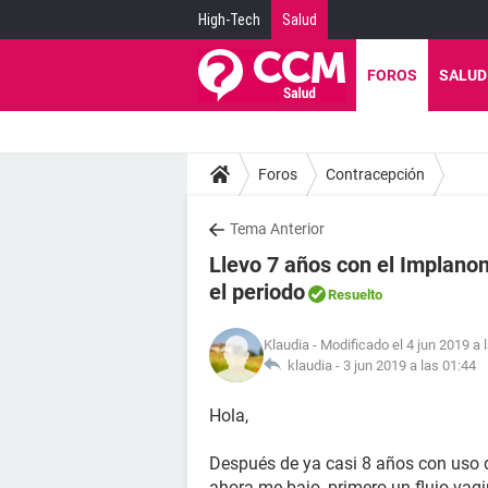
High-Tech
Salud
FOROS
SALUD
Foros
Contracepción
Tema Anterior
Llevo 7 años con el Implanon
el periodo
Resuelto
Klaudia
- Modificado el 4 jun 2019 a 
klaudia -
3 jun 2019 a las 01:44
Hola,
Después de ya casi 8 años con uso d
ahora me bajo, primero un flujo vagi