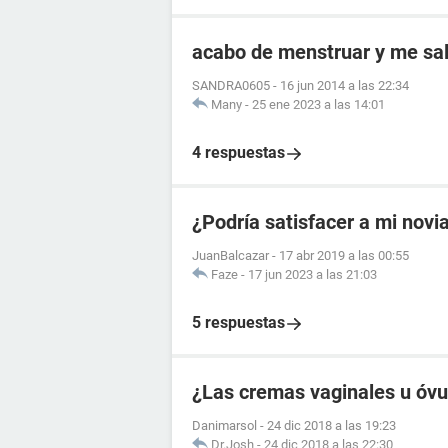
acabo de menstruar y me sal
SANDRA0605
-
16 jun 2014 a las 22:34
Many
-
25 ene 2023 a las 14:01
4 respuestas
¿Podría satisfacer a mi novi
JuanBalcazar
-
17 abr 2019 a las 00:55
Faze
-
17 jun 2023 a las 21:03
5 respuestas
¿Las cremas vaginales u óvul
Danimarsol
-
24 dic 2018 a las 19:23
Dr.Josh
-
24 dic 2018 a las 22:30