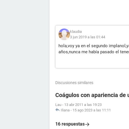
klaudia
3 jun 2019 a las 01:44
hola,voy ya en el segundo implanol,y
años,nunca me había pasado el tene
Discusiones similares
Coágulos con apariencia de 
Lau
-
13 abr 2011 a las 19:23
Iliana
-
15 ago 2023 a las 11:11
16 respuestas