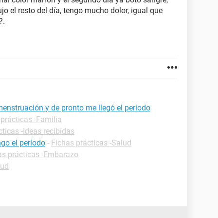
ujo el resto del día, tengo mucho dolor, igual que
?.
menstruación y de pronto me llegó el periodo
prácticas -Familia
ticas -Ideas recibidas
go el período
-
Fichas prácticas -Salud
as prácticas -Embarazo
lud