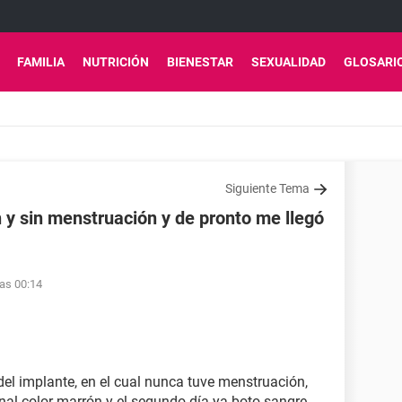
FAMILIA
NUTRICIÓN
BIENESTAR
SEXUALIDAD
GLOSARI
Siguiente Tema
 y sin menstruación y de pronto me llegó
las 00:14
el implante, en el cual nunca tuve menstruación,
nal color marrón y el segundo día ya boto sangre,