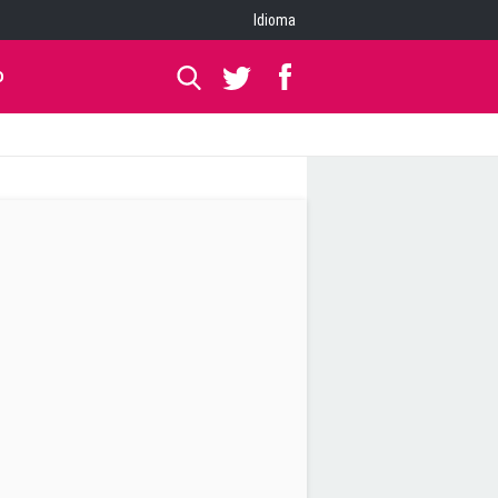
Idioma
O