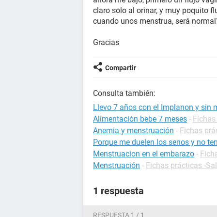
claro solo al orinar, y muy poquito fl
cuando unos menstrua, será normal
Gracias
Compartir
Consulta también:
Llevo 7 años con el Implanon y sin 
Alimentación bebe 7 meses
-
Fichas 
Anemia y menstruación
-
Fichas prác
Porque me duelen los senos y no ten
Menstruacion en el embarazo
-
Fich
Menstruación
-
Fichas prácticas -Sa
1 respuesta
RESPUESTA 1 / 1