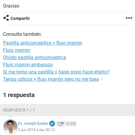
Gracias
Compartir
Consulta también:
Pastilla anticonceptiva y flujo marrón
Flujo marron
Olvido pastilla anticonceptiva
Flujo marron embarazo
Si me tomo una pastilla y hago popo hace efecto?
Tengo cólicos y flujo marrón pero no me baja
✓
1 respuesta
RESPUESTA 1 / 1
Dr. Joseph Exebio
16.358
3 jun 2019 a las 00:12