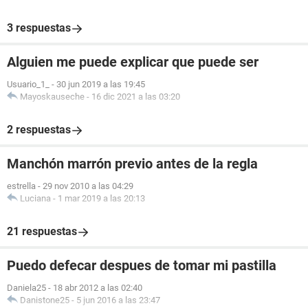
3 respuestas
Alguien me puede explicar que puede ser
Usuario_1_
-
30 jun 2019 a las 19:45
Mayoskauseche
-
16 dic 2021 a las 03:20
2 respuestas
Manchón marrón previo antes de la regla
estrella
-
29 nov 2010 a las 04:29
Luciana
-
1 mar 2019 a las 20:13
21 respuestas
Puedo defecar despues de tomar mi pastilla
Daniela25
-
18 abr 2012 a las 02:40
Danistone25
-
5 jun 2016 a las 23:47