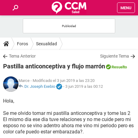
MENU
INICIO
FOROS
Foros
Sexualidad
SALUD
Tema Anterior
Siguiente Tema
Pastilla anticonceptiva y flujo marrón
Resuelto
FAMILIA
Marce
- Modificado el 3 jun 2019 a las 23:20
NUTRICIÓN
Dr. Joseph Exebio
-
3 jun 2019 a las 00:12
Hola,
BIENESTAR
Se me olvido tomar mi pastilla anticonceptiva y tome las 2
SEXUALIDAD
El mismo dia ese dia tuve relaciones y no me cuide pero mi
esposo no se vino adentro ahora me vino mi periodo pero es
color cafe puedo estar embarazada?.
GLOSARIO