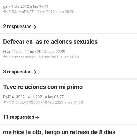
girl
-
1 dic 2012 a las 17:41
DRA. MARNET
-
1 dic 2012 a las 20:30
2 respuestas
Defecar en las relaciones sexuales
Gracieblue
-
17 nov 2020 a las 22:39
Hermanamayor
-
18 nov 2020 a las 14:20
3 respuestas
Tuve relaciones con mi primo
RMGA_3922
-
4 jul 2021 a las 06:27
GOKUBLACK2000
-
18 feb 2023 a las 04:38
11 respuestas
me hice la otb, tengo un retraso de 8 dias