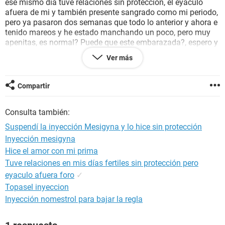
ese mismo dia tuve relaciones sin proteccion, el eyaculo
afuera de mi y también presente sangrado como mi periodo,
pero ya pasaron dos semanas que todo lo anterior y ahora e
tenido mareos y he estado manchando un poco, pero muy
apenitas, es normal? Puede que este embarazada?, espero y
alguien me ayude a responder mis dudas.
Ver más
Gracias
Compartir
Consulta también:
Suspendí la inyección Mesigyna y lo hice sin protección
Inyección mesigyna
Hice el amor con mi prima
Tuve relaciones en mis días fertiles sin protección pero
eyaculo afuera foro
✓
Topasel inyeccion
Inyección nomestrol para bajar la regla