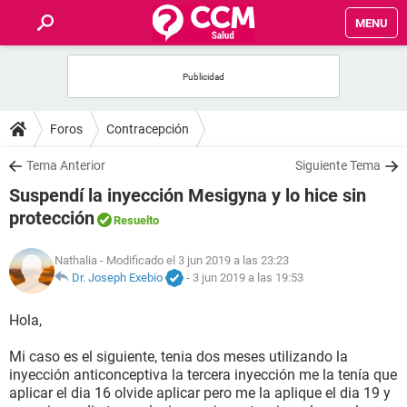
MENU
INICIO
FOROS
Foros
Contracepción
SALUD
Tema Anterior
Siguiente Tema
Suspendí la inyección Mesigyna y lo hice sin
FAMILIA
protección
Resuelto
NUTRICIÓN
Nathalia
- Modificado el 3 jun 2019 a las 23:23
Dr. Joseph Exebio
-
3 jun 2019 a las 19:53
BIENESTAR
Hola,
SEXUALIDAD
Mi caso es el siguiente, tenia dos meses utilizando la
inyección anticonceptiva la tercera inyección me la tenía que
aplicar el dia 16 olvide aplicar pero me la aplique el dia 19 y
GLOSARIO