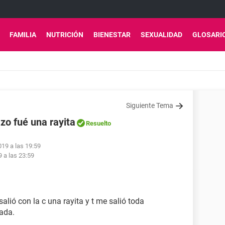
FAMILIA
NUTRICIÓN
BIENESTAR
SEXUALIDAD
GLOSARI
Siguiente Tema
zo fué una rayita
Resuelto
019 a las 19:59
9 a las 23:59
alió con la c una rayita y t me salió toda
ada.