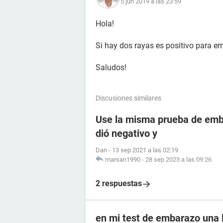
5 jun 2019 a las 23:59
Hola!
Si hay dos rayas es positivo para e
Saludos!
Discusiones similares
Use la misma prueba de emba
dió negativo y
Dan
-
13 sep 2021 a las 02:19
marsan1990
-
28 sep 2023 a las 09:26
2 respuestas
en mi test de embarazo una l