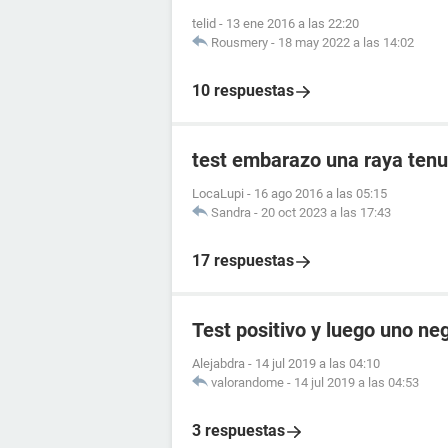
telid
-
13 ene 2016 a las 22:20
Rousmery
-
18 may 2022 a las 14:02
10 respuestas
test embarazo una raya tenu
LocaLupi
-
16 ago 2016 a las 05:15
Sandra
-
20 oct 2023 a las 17:43
17 respuestas
Test positivo y luego uno ne
Alejabdra
-
14 jul 2019 a las 04:10
valorandome
-
14 jul 2019 a las 04:53
3 respuestas