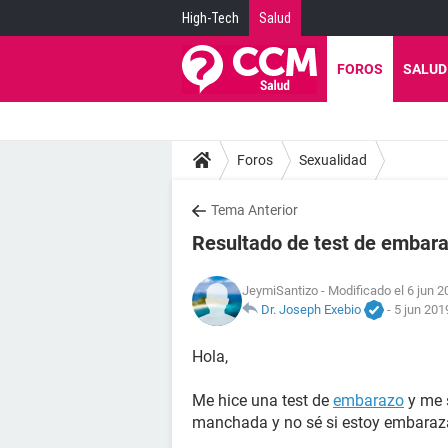
High-Tech
Salud
FOROS
SALUD
Foros
Sexualidad
Tema Anterior
Resultado de test de embara
JeymiSantizo
- Modificado el 6 jun 2
Dr. Joseph Exebio
-
5 jun 201
Hola,
Me hice una test de
embarazo
y me s
manchada y no sé si estoy embaraz