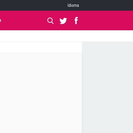
Idioma
O