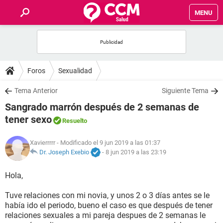
MENU
INICIO
FOROS
Foros
Sexualidad
SALUD
Tema Anterior
Siguiente Tema
Sangrado marrón después de 2 semanas de
FAMILIA
tener sexo
Resuelto
NUTRICIÓN
Xavierrrrr
- Modificado el 9 jun 2019 a las 01:37
Dr. Joseph Exebio
-
8 jun 2019 a las 23:19
BIENESTAR
Hola,
SEXUALIDAD
Tuve relaciones con mi novia, y unos 2 o 3 días antes se le
había ido el periodo, bueno el caso es que después de tener
relaciones sexuales a mi pareja despues de 2 semanas le
GLOSARIO