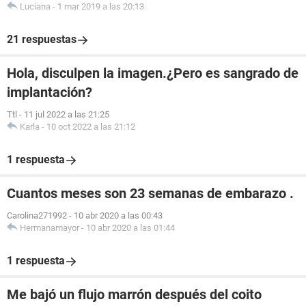
Luciana
-
1 mar 2019 a las 20:13
21 respuestas
Hola, disculpen la imagen.¿Pero es sangrado de
implantación?
Ttl
-
11 jul 2022 a las 21:25
Karla
-
10 oct 2022 a las 21:12
1 respuesta
Cuantos meses son 23 semanas de embarazo .
Carolina271992
-
10 abr 2020 a las 00:43
Hermanamayor
-
10 abr 2020 a las 01:44
1 respuesta
Me bajó un flujo marrón después del coito