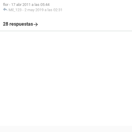
flor
-
17 abr 2011 a las 05:44
Mil_123
-
2 may 2019 a las 02:31
28 respuestas