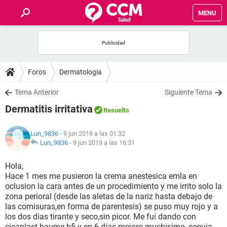
MENU
INICIO
FOROS
Foros
Dermatologia
SALUD
Tema Anterior
Siguiente Tema
Dermatitis irritativa
Resuelto
FAMILIA
Lun_9836
- 9 jun 2019 a las 01:32
NUTRICIÓN
Lun_9836
-
9 jun 2019 a las 16:31
Hola,
BIENESTAR
Hace 1 mes me pusieron la crema anestesica emla en
oclusion la cara antes de un procedimiento y me irrito solo la
SEXUALIDAD
zona perioral (desde las aletas de la nariz hasta debajo de
las comisuras,en forma de parentesis) se puso muy rojo y a
los dos dias tirante y seco,sin picor. Me fui dando con
GLOSARIO
cicaplast baume b5 y en 6 dias mejoro muchisimo, seguia