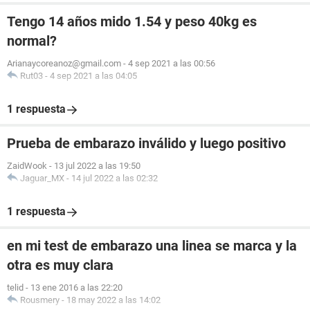
Tengo 14 años mido 1.54 y peso 40kg es
normal?
Arianaycoreanoz@gmail.com
-
4 sep 2021 a las 00:56
Rut03
-
4 sep 2021 a las 04:05
1 respuesta
Prueba de embarazo inválido y luego positivo
ZaidWook
-
13 jul 2022 a las 19:50
Jaguar_MX
-
14 jul 2022 a las 02:32
1 respuesta
en mi test de embarazo una linea se marca y la
otra es muy clara
telid
-
13 ene 2016 a las 22:20
Rousmery
-
18 may 2022 a las 14:02