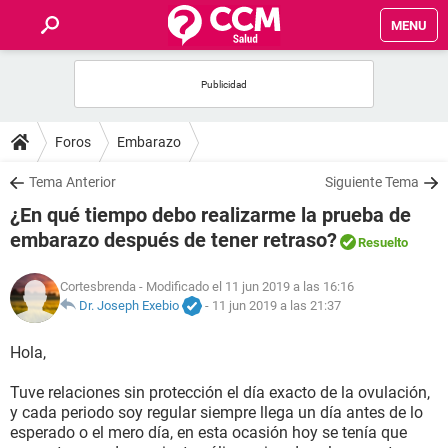
MENU
INICIO
FOROS
Foros
Embarazo
SALUD
Tema Anterior
Siguiente Tema
¿En qué tiempo debo realizarme la prueba de
FAMILIA
embarazo después de tener retraso?
Resuelto
NUTRICIÓN
Cortesbrenda
- Modificado el 11 jun 2019 a las 16:16
Dr. Joseph Exebio
-
11 jun 2019 a las 21:37
BIENESTAR
Hola,
SEXUALIDAD
Tuve relaciones sin protección el día exacto de la ovulación,
y cada periodo soy regular siempre llega un día antes de lo
esperado o el mero día, en esta ocasión hoy se tenía que
GLOSARIO