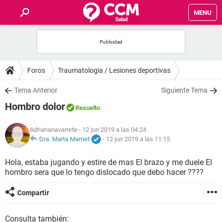
MENU
INICIO
FOROS
Foros
Traumatologia / Lesiones deportivas
SALUD
Tema Anterior
Siguiente Tema
Hombro dolor
Resuelto
FAMILIA
Adriananavarrete
- 12 jun 2019 a las 04:24
NUTRICIÓN
Dra. Marta Marnet
-
12 jun 2019 a las 11:15
Hola, estaba jugando y estire de mas El brazo y me duele El
BIENESTAR
hombro sera que lo tengo dislocado que debo hacer ????
SEXUALIDAD
Compartir
GLOSARIO
Consulta también: