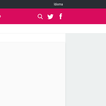
Idioma
O