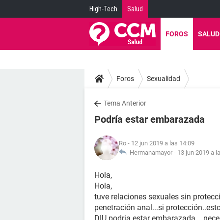
High-Tech
Salud
FOROS
SALUD
Foros
Sexualidad
Tema Anterior
Podría estar embarazada
Ro
- 12 jun 2019 a las 14:09
Hermanamayor -
13 jun 2019 a l
Hola,
Hola,
tuve relaciones sexuales sin protecc
penetración anal...si protección..est
DIU.podria estar embarazada... nece