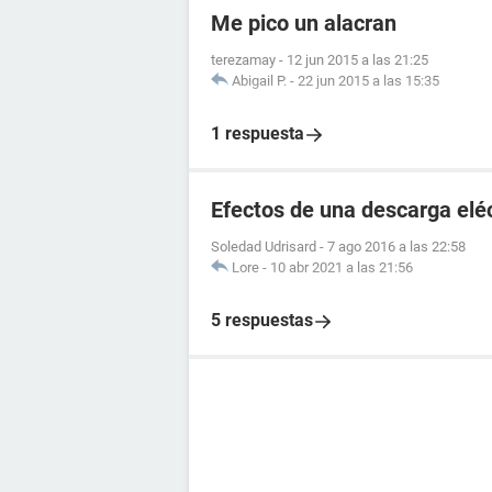
Me pico un alacran
terezamay
-
12 jun 2015 a las 21:25
Abigail P.
-
22 jun 2015 a las 15:35
1 respuesta
Efectos de una descarga elé
Soledad Udrisard
-
7 ago 2016 a las 22:58
Lore
-
10 abr 2021 a las 21:56
5 respuestas