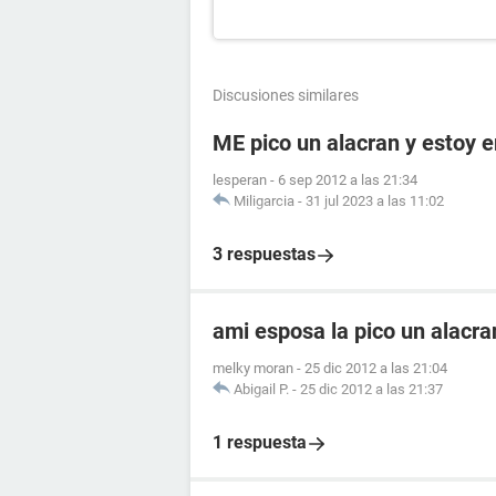
Discusiones similares
ME pico un alacran y estoy
lesperan
-
6 sep 2012 a las 21:34
Miligarcia
-
31 jul 2023 a las 11:02
3 respuestas
ami esposa la pico un alacr
melky moran
-
25 dic 2012 a las 21:04
Abigail P.
-
25 dic 2012 a las 21:37
1 respuesta