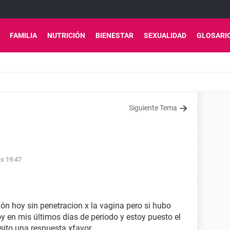
FAMILIA
NUTRICIÓN
BIENESTAR
SEXUALIDAD
GLOSARI
Siguiente Tema
as 19:47
ión hoy sin penetracion x la vagina pero si hubo
oy en mis últimos días de periodo y estoy puesto el
sito una respuesta xfavor