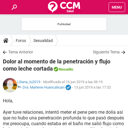
MENU
INICIO
FOROS
Foros
Sexualidad
SALUD
Tema Anterior
Siguiente Tema
Dolor al momento de la penetración y flujo
FAMILIA
como leche cortada
Resuelto
NUTRICIÓN
Liliana_lu2019
- Modificado el 16 jun 2019 a las 06:19
Dra. Marlene Huancahuari
-
13 jun 2019 a las 17:32
BIENESTAR
Hola,
SEXUALIDAD
Ayer tuve relaciones, intentó meter el pene pero me dolía así
que no hubo una penetración profunda lo que pasó después
me preocupa, cuando estaba en el baño me salió flujo como
GLOSARIO