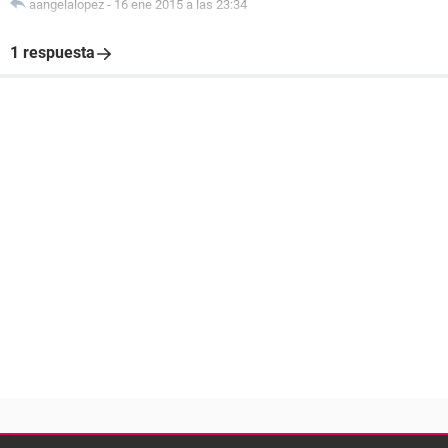
aangelalopez
-
16 ene 2015 a las 23:34
1 respuesta