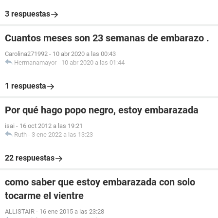
3 respuestas
Cuantos meses son 23 semanas de embarazo .
Carolina271992
-
10 abr 2020 a las 00:43
Hermanamayor
-
10 abr 2020 a las 01:44
1 respuesta
Por qué hago popo negro, estoy embarazada
isai
-
16 oct 2012 a las 19:21
Ruth
-
3 ene 2022 a las 13:23
22 respuestas
como saber que estoy embarazada con solo
tocarme el vientre
ALLISTAIR
-
16 ene 2015 a las 23:28