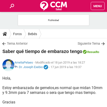
MENU
INICIO
FOROS
Foros
Bebés
SALUD
Tema Anterior
Siguiente Tema
Saber qué tiempo de embarazo tengo
Resuelto
FAMILIA
AmeliaPelaes
- Modificado el 18 jun 2019 a las 18:27
NUTRICIÓN
Dr. Joseph Exebio
-
17 jun 2019 a las 19:37
Hola,
BIENESTAR
Estoy embarazada de gemelos,es normal que midan 10mm
SEXUALIDAD
y 9.3mm para 7 semanas o sera que tengo mas tiempo.
Gracias
GLOSARIO