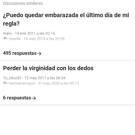
Discusiones similares
¿Puedo quedar embarazada el último día de mi
regla?
maru
-
14 ene 2011 a las 02:14
Gisella
-
16 may 2019 a las 20:28
495 respuestas
Perder la virginidad con los dedos
Tu_lokis87
-
12 may 2017 a las 06:34
Hermanamayor
-
31 may 2020 a las 00:13
6 respuestas