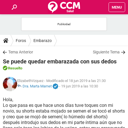
MENU
INICIO
FOROS
Foros
Embarazo
SALUD
Tema Anterior
Siguiente Tema
Se puede quedar embarazada con sus dedos
FAMILIA
Resuelto
NUTRICIÓN
ElizabethVzquez
- Modificado el 18 jun 2019 a las 21:30
Dra. Marta Marnet
-
19 jun 2019 a las 10:30
BIENESTAR
Hola,
Lo que pasa es que hace unos días tuve toques con mi
SEXUALIDAD
novio, su shorts estaba mojado se semen el se tocó el shorts
y creo que se mojó de semen( lo húmedo del shorts)
después introdujo sus dedos en mi parte íntima aún que no
GLOSARIO