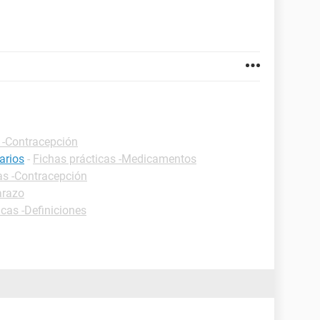
 -Contracepción
arios
-
Fichas prácticas -Medicamentos
as -Contracepción
arazo
icas -Definiciones