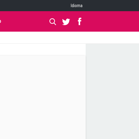
Idioma
O