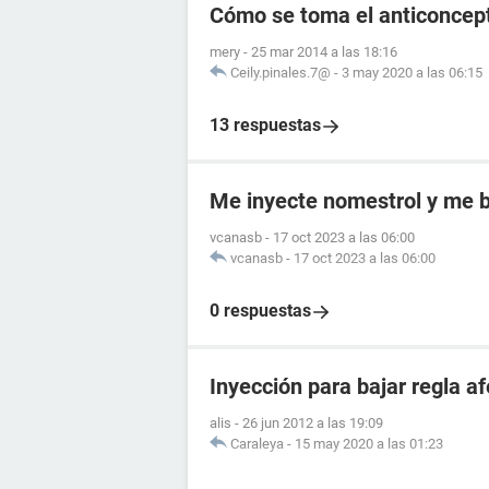
Cómo se toma el anticoncep
mery
-
25 mar 2014 a las 18:16
Ceily.pinales.7@
-
3 may 2020 a las 06:15
13 respuestas
Me inyecte nomestrol y me b
vcanasb
-
17 oct 2023 a las 06:00
vcanasb
-
17 oct 2023 a las 06:00
0 respuestas
Inyección para bajar regla 
alis
-
26 jun 2012 a las 19:09
Caraleya
-
15 may 2020 a las 01:23