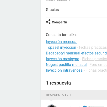
Gracias
Compartir
Consulta también:
Inyección mensual
Topasel inyeccion
-
Fichas prácticas
Decapeptyl mensual efectos secund
Inyección mesigyna
-
Fichas práctic
Nogest pastilla mensual
-
Foro emb
Inyección intravenosa
-
Fichas práct
1 respuesta
RESPUESTA 1 / 1