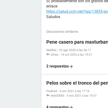
Si, probablemente son los granos de
enlace
https://salud.ccm.net/faq/13855-gra
Saludos
Discusiones similares
Pene casero para masturba
Natillas
-
23 ago 2020 a las 06:11
Afree
-
14 oct 2023 a las 15:21
2 respuestas
Pelos sobre el tronco del pe
freaked
-
3 nov 2021 a las 17:16
Nat20083
-
3 nov 2021 a las 19:31
4 respuestas