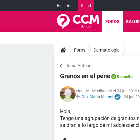
High-Tech
Salud
FOROS
SALUD
Foros
Dermatologia
Tema Anterior
Granos en el pene
Resuelto
Vicente
- Modificado el 24 jun 2019 a
Dra. Marta Marnet
-
24 jun 20
Hola,
Tengo una agrupación de granitos no
saldran a lo largo de mi adolescenci