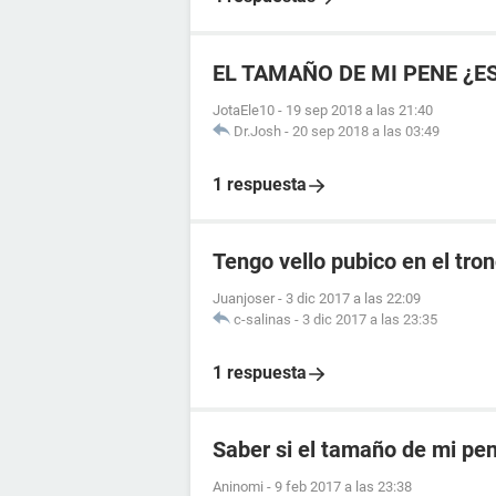
EL TAMAÑO DE MI PENE ¿E
JotaEle10
-
19 sep 2018 a las 21:40
Dr.Josh
-
20 sep 2018 a las 03:49
1 respuesta
Tengo vello pubico en el tro
Juanjoser
-
3 dic 2017 a las 22:09
c-salinas
-
3 dic 2017 a las 23:35
1 respuesta
Saber si el tamaño de mi pe
Aninomi
-
9 feb 2017 a las 23:38