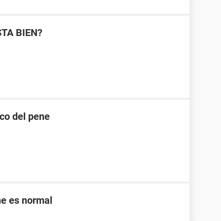
STA BIEN?
nco del pene
ne es normal