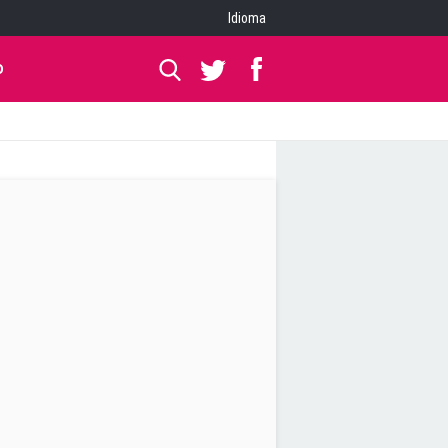
Idioma
O