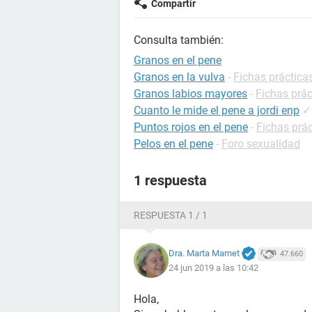
Compartir
Consulta también:
Granos en el pene
Granos en la vulva
-
Fichas práctica
Granos labios mayores
-
Fichas prác
Cuanto le mide el pene a jordi enp
✓
Puntos rojos en el pene
-
Fichas prác
Pelos en el pene
-
Foro sexualidad
1 respuesta
RESPUESTA 1 / 1
Dra. Marta Marnet
47.660
24 jun 2019 a las 10:42
Hola,