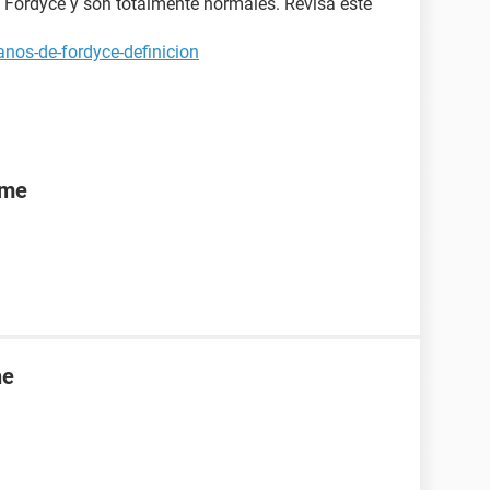
 Fordyce y son totalmente normales. Revisa este
nos-de-fordyce-definicion
rme
ne