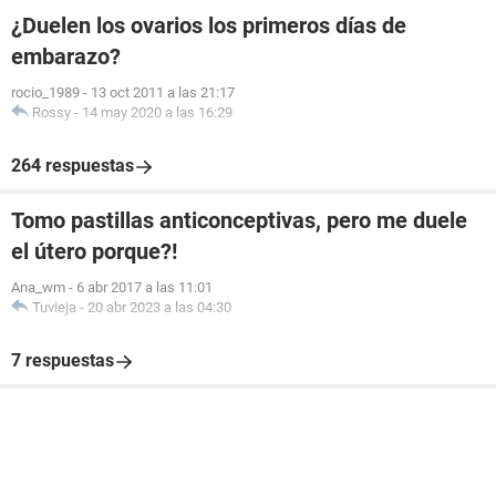
¿Duelen los ovarios los primeros días de
embarazo?
rocio_1989
-
13 oct 2011 a las 21:17
Rossy
-
14 may 2020 a las 16:29
264 respuestas
Tomo pastillas anticonceptivas, pero me duele
el útero porque?!
Ana_wm
-
6 abr 2017 a las 11:01
Tuvieja
-
20 abr 2023 a las 04:30
7 respuestas