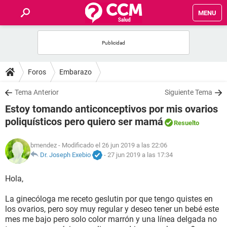
MENU
INICIO
FOROS
Foros
Embarazo
SALUD
Tema Anterior
Siguiente Tema
Estoy tomando anticonceptivos por mis ovarios
FAMILIA
poliquísticos pero quiero ser mamá
Resuelto
NUTRICIÓN
bmendez
- Modificado el 26 jun 2019 a las 22:06
Dr. Joseph Exebio
-
27 jun 2019 a las 17:34
BIENESTAR
Hola,
SEXUALIDAD
La ginecóloga me receto geslutin por que tengo quistes en
los ovarios, pero soy muy regular y deseo tener un bebé este
mes me bajo pero solo color marrón y una línea delgada no
GLOSARIO