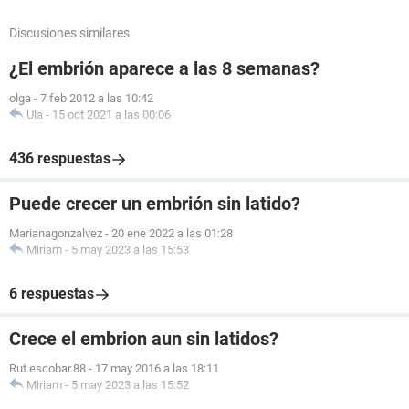
Discusiones similares
¿El embrión aparece a las 8 semanas?
olga
-
7 feb 2012 a las 10:42
Ula
-
15 oct 2021 a las 00:06
436 respuestas
Puede crecer un embrión sin latido?
Marianagonzalvez
-
20 ene 2022 a las 01:28
Miriam
-
5 may 2023 a las 15:53
6 respuestas
Crece el embrion aun sin latidos?
Rut.escobar.88
-
17 may 2016 a las 18:11
Miriam
-
5 may 2023 a las 15:52