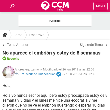
MENU
INICIO
FOROS
Foros
Embarazo
SALUD
Tema Anterior
Siguiente Tema
No aparece el embrión y estoy de 8 semanas
FAMILIA
Resuelto
NUTRICIÓN
Andrealeguizamon
- Modificado el 26 jun 2019 a las 22:06
Dra. Marlene Huancahuari
-
27 jun 2019 a las 00:39
BIENESTAR
Hola,
SEXUALIDAD
Hola yo nunca escribí aquí pero estoy preocupada estoy de 8
semana y 3 días y el lunes me hice una ecografía y me
dijeron que no se ve el embrión que tengo q esperar 10 días
GLOSARIO