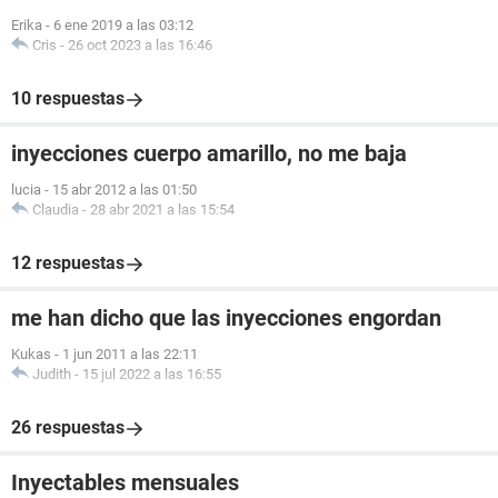
Erika
-
6 ene 2019 a las 03:12
Cris
-
26 oct 2023 a las 16:46
10 respuestas
inyecciones cuerpo amarillo, no me baja
lucia
-
15 abr 2012 a las 01:50
Claudia
-
28 abr 2021 a las 15:54
12 respuestas
me han dicho que las inyecciones engordan
Kukas
-
1 jun 2011 a las 22:11
Judith
-
15 jul 2022 a las 16:55
26 respuestas
Inyectables mensuales