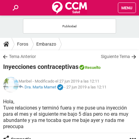
MENU
INICIO
FOROS
Foros
Embarazo
SALUD
Tema Anterior
Siguiente Tema
Inyecciones contraceptivas
Resuelto
FAMILIA
Maribel
- Modificado el 27 jun 2019 a las 12:11
NUTRICIÓN
Dra. Marta Marnet
-
27 jun 2019 a las 12:11
Hola,
BIENESTAR
Tuve relaciones y terminó fuera y me puse una inyección
para el mes y el siguiente me bajo 5 días pero no era muy
SEXUALIDAD
abundante y ya me tocaba que me baje ayer y nada me
preocupa
GLOSARIO