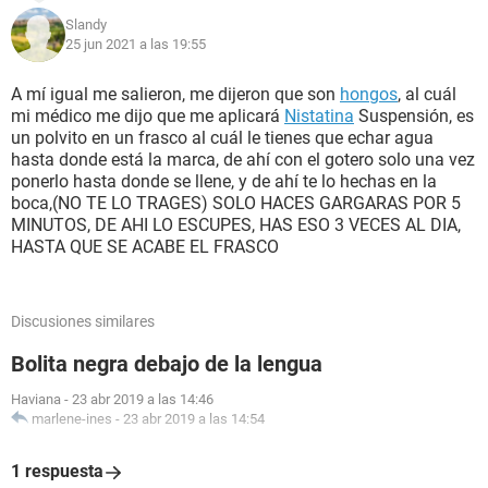
Slandy
25 jun 2021 a las 19:55
A mí igual me salieron, me dijeron que son
hongos
, al cuál
mi médico me dijo que me aplicará
Nistatina
Suspensión, es
un polvito en un frasco al cuál le tienes que echar agua
hasta donde está la marca, de ahí con el gotero solo una vez
ponerlo hasta donde se llene, y de ahí te lo hechas en la
boca,(NO TE LO TRAGES) SOLO HACES GARGARAS POR 5
MINUTOS, DE AHI LO ESCUPES, HAS ESO 3 VECES AL DIA,
HASTA QUE SE ACABE EL FRASCO
Discusiones similares
Bolita negra debajo de la lengua
Haviana
-
23 abr 2019 a las 14:46
marlene-ines
-
23 abr 2019 a las 14:54
1 respuesta