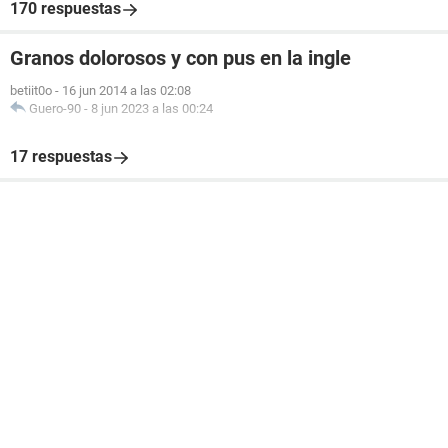
170 respuestas
Granos dolorosos y con pus en la ingle
betiit0o
-
16 jun 2014 a las 02:08
Guero-90
-
8 jun 2023 a las 00:24
17 respuestas