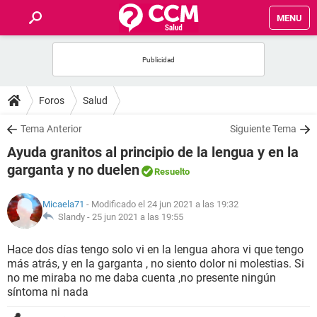
MENU
INICIO
FOROS
Foros
Salud
SALUD
Tema Anterior
Siguiente Tema
Ayuda granitos al principio de la lengua y en la
FAMILIA
garganta y no duelen
Resuelto
NUTRICIÓN
Micaela71
- Modificado el 24 jun 2021 a las 19:32
Slandy -
25 jun 2021 a las 19:55
BIENESTAR
Hace dos días tengo solo vi en la lengua ahora vi que tengo
más atrás, y en la garganta , no siento dolor ni molestias. Si
SEXUALIDAD
no me miraba no me daba cuenta ,no presente ningún
síntoma ni nada
GLOSARIO