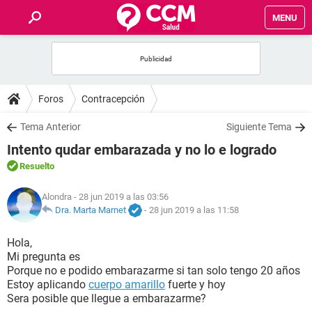
MENU
INICIO
FOROS
Foros
Contracepción
SALUD
Tema Anterior
Siguiente Tema
Intento qudar embarazada y no lo e logrado
FAMILIA
Resuelto
NUTRICIÓN
Alondra
- 28 jun 2019 a las 03:56
Dra. Marta Marnet
-
28 jun 2019 a las 11:58
BIENESTAR
Hola,
Mi pregunta es
SEXUALIDAD
Porque no e podido embarazarme si tan solo tengo 20 años
Estoy aplicando
cuerpo amarillo
fuerte y hoy
Sera posible que llegue a embarazarme?
GLOSARIO