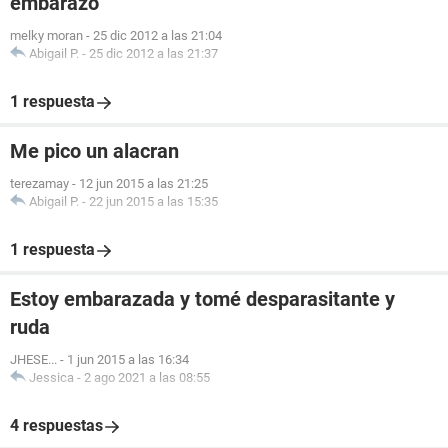
embarazo
melky moran
-
25 dic 2012 a las 21:04
Abigail P.
-
25 dic 2012 a las 21:37
1 respuesta
Me pico un alacran
terezamay
-
12 jun 2015 a las 21:25
Abigail P.
-
22 jun 2015 a las 15:35
1 respuesta
Estoy embarazada y tomé desparasitante y
ruda
JHESE...
-
1 jun 2015 a las 16:34
Jessica
-
2 ago 2021 a las 08:55
4 respuestas