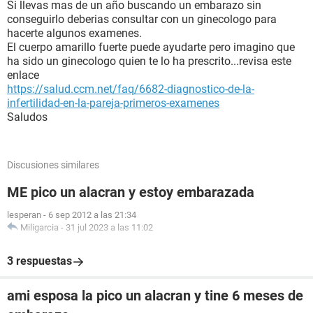
Si llevas mas de un año buscando un embarazo sin
conseguirlo deberias consultar con un ginecologo para
hacerte algunos examenes.
El cuerpo amarillo fuerte puede ayudarte pero imagino que
ha sido un ginecologo quien te lo ha prescrito...revisa este
enlace
https://salud.ccm.net/faq/6682-diagnostico-de-la-
infertilidad-en-la-pareja-primeros-examenes
Saludos
Discusiones similares
ME pico un alacran y estoy embarazada
lesperan
-
6 sep 2012 a las 21:34
Miligarcia
-
31 jul 2023 a las 11:02
3 respuestas
ami esposa la pico un alacran y tine 6 meses de