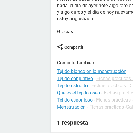
nada, el día de ayer note algo raro 
y algo duros y el día de hoy nuevam
estoy angustiada.
Gracias
Compartir
Consulta también:
Tejido blanco en la menstruación
Tejido conjuntivo
-
Fichas prácticas 
Tejido estriado
-
Fichas prácticas -D
Que es el tejido oseo
-
Fichas práctic
Tejido esponjoso
-
Fichas prácticas 
Menstruación
-
Fichas prácticas -Sa
1 respuesta