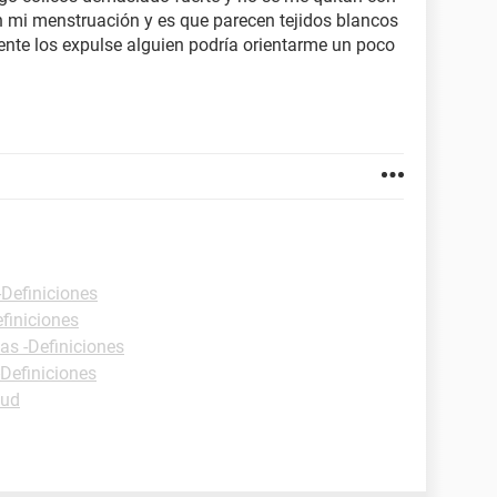
en mi menstruación y es que parecen tejidos blancos
ente los expulse alguien podría orientarme un poco
-Definiciones
efiniciones
as -Definiciones
-Definiciones
lud