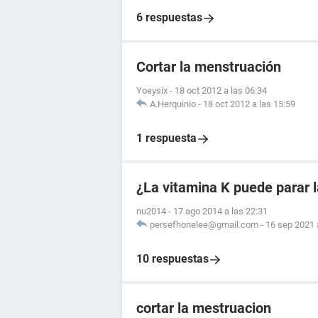
6 respuestas
Cortar la menstruación
Yoeysix
-
18 oct 2012 a las 06:34
A.Herquinio
-
18 oct 2012 a las 15:59
1 respuesta
¿La vitamina K puede parar 
nu2014
-
17 ago 2014 a las 22:31
persefhonelee@gmail.com
-
16 sep 2021 
10 respuestas
cortar la mestruacion