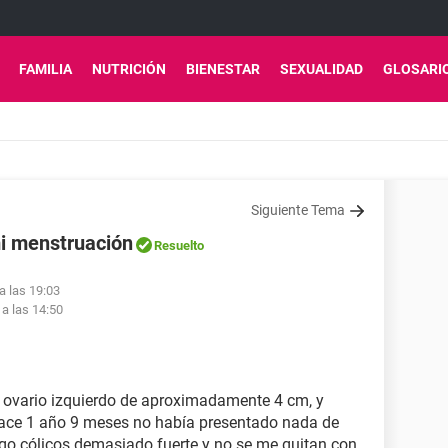
FAMILIA
NUTRICIÓN
BIENESTAR
SEXUALIDAD
GLOSARI
Siguiente Tema
mi menstruación
Resuelto
 a las 19:03
 a las 14:50
l ovario izquierdo de aproximadamente 4 cm, y
hace 1 año 9 meses no había presentado nada de
go cólicos demasiado fuerte y no se me quitan con