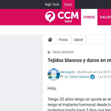
High-Tech
Salud
FOROS
SALUD
Foros
Salud
Tema Anterior
Tejidos blancos y duros en 
Alevega20
- Modificado el 2 jul 2019
Dr. Carlos Salinas
-
1 jul 2019
Hola,
Tengo 20 años tengo un quiste en e
tengo el implante hormonal desde 
molestias hasta hace 3 días que ten