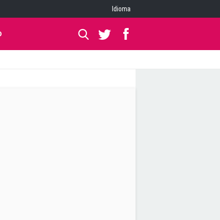
Idioma
O