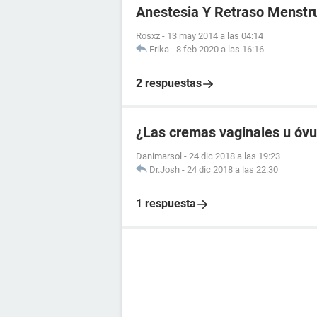
Anestesia Y Retraso Menstr
Rosxz
-
13 may 2014 a las 04:14
Erika
-
8 feb 2020 a las 16:16
2 respuestas
¿Las cremas vaginales u óvul
Danimarsol
-
24 dic 2018 a las 19:23
Dr.Josh
-
24 dic 2018 a las 22:30
1 respuesta