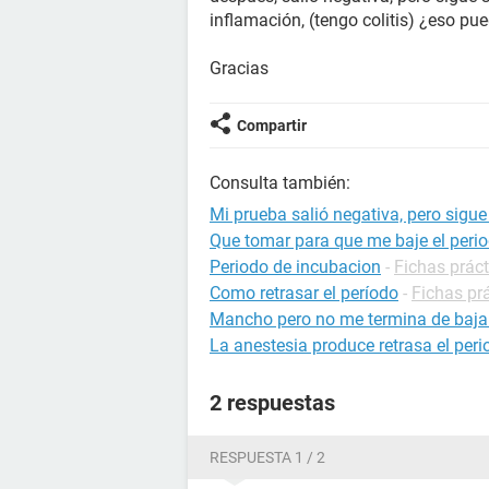
inflamación, (tengo colitis) ¿eso pu
Gracias
Compartir
Consulta también:
Mi prueba salió negativa, pero sigue
Que tomar para que me baje el per
Periodo de incubacion
-
Fichas práct
Como retrasar el período
-
Fichas pr
Mancho pero no me termina de bajar 
La anestesia produce retrasa el per
2 respuestas
RESPUESTA 1 / 2