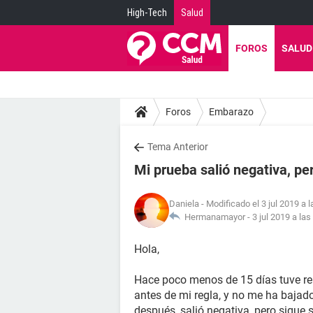
High-Tech
Salud
FOROS
SALUD
Foros
Embarazo
Tema Anterior
Mi prueba salió negativa, pe
Daniela
- Modificado el 3 jul 2019 a 
Hermanamayor -
3 jul 2019 a las
Hola,
Hace poco menos de 15 días tuve re
antes de mi regla, y no me ha baja
después, salió negativa, pero sigue s