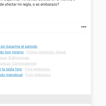
ede afectar mi regla, o es embarazo?
 sin bajarme el periodo
iodo hoy mismo
-
Fichas prácticas -Salud
icas -Definiciones
ácticas -Contracepción
la regla foro
-
Foro embarazo
iodo menstrual
-
Foro embarazo