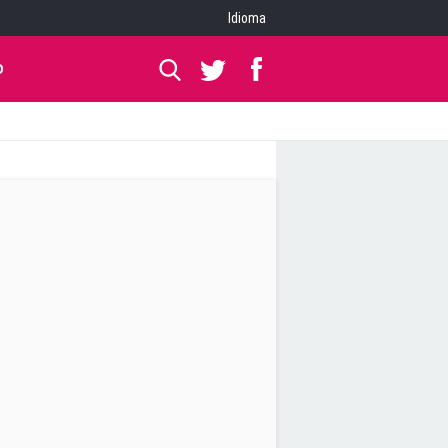
Idioma
O