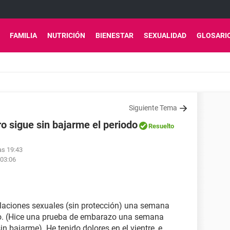
FAMILIA
NUTRICIÓN
BIENESTAR
SEXUALIDAD
GLOSARI
Siguiente Tema
ro sigue sin bajarme el periodo
Resuelto
las 19:43
 03:06
laciones sexuales (sin protección) una semana
do. (Hice una prueba de embarazo una semana
in bajarme). He tenido dolores en el vientre, e