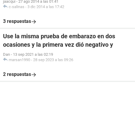
jaacqui
-
27 ago 2014 a las 01:41
c-salinas
-
3 dic 2014 a las 17:42
3 respuestas
Use la misma prueba de embarazo en dos
ocasiones y la primera vez dió negativo y
Dan
-
13 sep 2021 a las 02:19
marsan1990
-
28 sep 2023 a las 09:26
2 respuestas