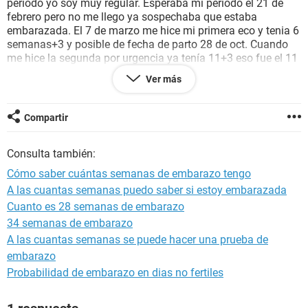
periodo yo soy muy regular. Esperaba mi periodo el 21 de
febrero pero no me llego ya sospechaba que estaba
embarazada. El 7 de marzo me hice mi primera eco y tenia 6
semanas+3 y posible de fecha de parto 28 de oct. Cuando
me hice la segunda por urgencia ya tenía 11+3 eso fue el 11
de abril que me la hice. Y el 27 junio me tocó una eco y
Ver más
cuando me la hice me salió de 24+4 dias y posible fecha es
el 16 de oct pero mi duda aqui esque yo apena tengo 23+1
dia y quisiera saber si la ecografia también se equivoca
Compartir
porque yo estoy con las cuentas que me saco el ginecólogo
voy con mi periodo y eso es lo queda con mis cuentas.
Consulta también:
Muchas gracias
Cómo saber cuántas semanas de embarazo tengo
A las cuantas semanas puedo saber si estoy embarazada
Cuanto es 28 semanas de embarazo
34 semanas de embarazo
A las cuantas semanas se puede hacer una prueba de
embarazo
Probabilidad de embarazo en dias no fertiles