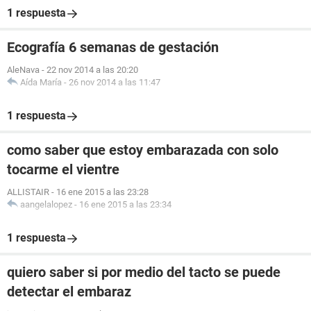
1 respuesta
Ecografía 6 semanas de gestación
AleNava
-
22 nov 2014 a las 20:20
Aída María
-
26 nov 2014 a las 11:47
1 respuesta
como saber que estoy embarazada con solo
tocarme el vientre
ALLISTAIR
-
16 ene 2015 a las 23:28
aangelalopez
-
16 ene 2015 a las 23:34
1 respuesta
quiero saber si por medio del tacto se puede
detectar el embaraz