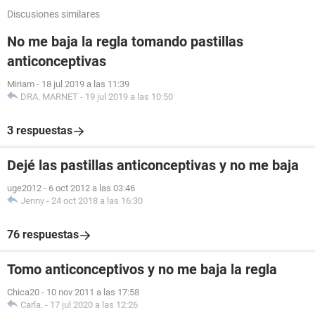
Discusiones similares
No me baja la regla tomando pastillas
anticonceptivas
Miriam
-
18 jul 2019 a las 11:39
DRA. MARNET
-
19 jul 2019 a las 10:50
3 respuestas
Dejé las pastillas anticonceptivas y no me baja
uge2012
-
6 oct 2012 a las 03:46
Jenny
-
24 oct 2018 a las 16:30
76 respuestas
Tomo anticonceptivos y no me baja la regla
Chica20
-
10 nov 2011 a las 17:58
Carla.
-
17 jul 2020 a las 12:26