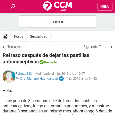
MENU
INICIO
FOROS
Foros
Sexualidad
SALUD
Tema Anterior
Siguiente Tema
Retraso después de dejar las pastillas
FAMILIA
anticonceptivas
Resuelto
NUTRICIÓN
Rebeca233
- Modificado el 4 jul 2019 a las 19:07
Dra. Marlene Huancahuari
-
4 jul 2019 a las 04:42
BIENESTAR
Hola,
SEXUALIDAD
Hace poco de 3 semanas dejé de tomar las pastillas
anticonceptivas, luego de tomarlas por un mes, y menstrue
durante 3 semanas en un mismo mes, ahora tengo 6 días de
GLOSARIO