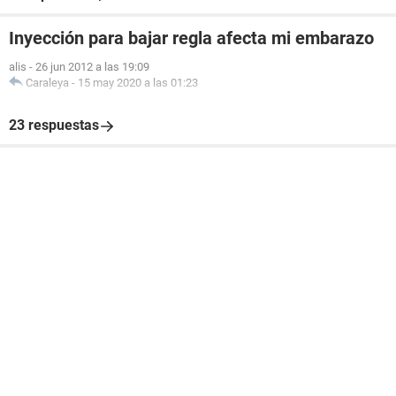
Inyección para bajar regla afecta mi embarazo
alis
-
26 jun 2012 a las 19:09
Caraleya
-
15 may 2020 a las 01:23
23 respuestas