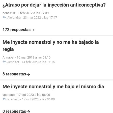
¿Atraso por dejar la inyección anticonceptiva?
nena123
-
6 feb 2012 a las 17:39
Alejandra
-
23 mar 2022 a las 17:47
172 respuestas
Me inyecte nomestrol y no me ha bajado la
regla
Annabel
-
16 mar 2019 a las 01:10
Jennifer
-
14 feb 2023 a las 11:15
8 respuestas
Me inyecte nomestrol y me bajo el mismo dia
vcanasb
-
17 oct 2023 a las 06:00
vcanasb
-
17 oct 2023 a las 06:00
0 respuestas