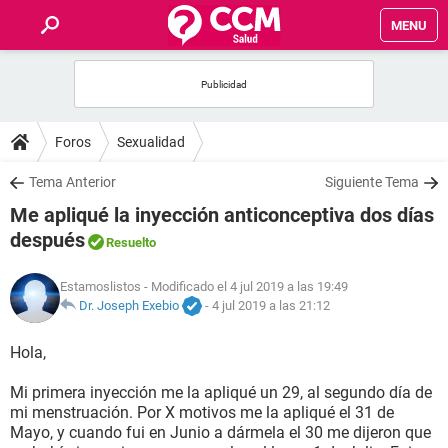
MENU
INICIO
FOROS
Foros
Sexualidad
SALUD
Tema Anterior
Siguiente Tema
Me apliqué la inyección anticonceptiva dos días
FAMILIA
después
Resuelto
NUTRICIÓN
Estamoslistos
- Modificado el 4 jul 2019 a las 19:49
Dr. Joseph Exebio
-
4 jul 2019 a las 21:12
BIENESTAR
Hola,
SEXUALIDAD
Mi primera inyección me la apliqué un 29, al segundo día de
mi menstruación. Por X motivos me la apliqué el 31 de
Mayo, y cuando fui en Junio a dármela el 30 me dijeron que
GLOSARIO