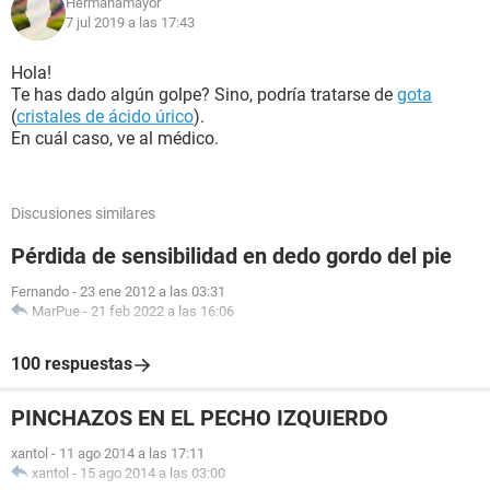
Hermanamayor
7 jul 2019 a las 17:43
Hola!
Te has dado algún golpe? Sino, podría tratarse de
gota
(
cristales de ácido úrico
).
En cuál caso, ve al médico.
Discusiones similares
Pérdida de sensibilidad en dedo gordo del pie
Fernando
-
23 ene 2012 a las 03:31
MarPue
-
21 feb 2022 a las 16:06
100 respuestas
PINCHAZOS EN EL PECHO IZQUIERDO
xantol
-
11 ago 2014 a las 17:11
xantol
-
15 ago 2014 a las 03:00