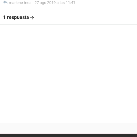
marlene-ines
-
27 ago 2019 a las 11:41
1 respuesta