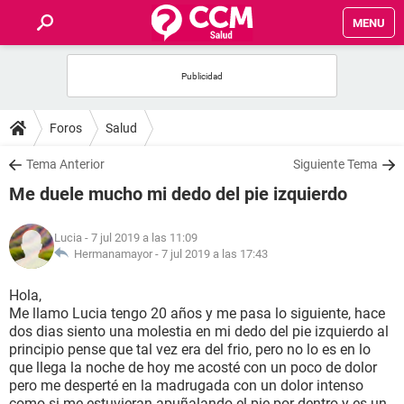
MENU
INICIO
FOROS
Foros
Salud
SALUD
Tema Anterior
Siguiente Tema
Me duele mucho mi dedo del pie izquierdo
FAMILIA
Lucia
- 7 jul 2019 a las 11:09
NUTRICIÓN
Hermanamayor -
7 jul 2019 a las 17:43
Hola,
BIENESTAR
Me llamo Lucia tengo 20 años y me pasa lo siguiente, hace
dos dias siento una molestia en mi dedo del pie izquierdo al
SEXUALIDAD
principio pense que tal vez era del frio, pero no lo es en lo
que llega la noche de hoy me acosté con un poco de dolor
pero me desperté en la madrugada con un dolor intenso
GLOSARIO
como si me estuvieran apuñalando el pie por dentro y es un