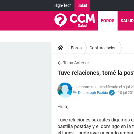
High-Tech
Salud
FOROS
SALUD
Foros
Contracepción
Tema Anterior
Tuve relaciones, tomé la post
Juliethramirez
- Modificado el 9 jul 2
Dr. Joseph Exebio
-
10 jul 20
Hola,
Tuve relaciones sexuales digamos q 
pastilla postday y el domingo en la t
el lunes .. pude aver quedado emba