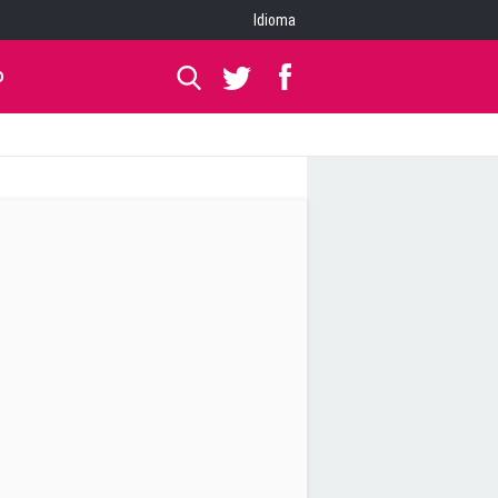
Idioma
O