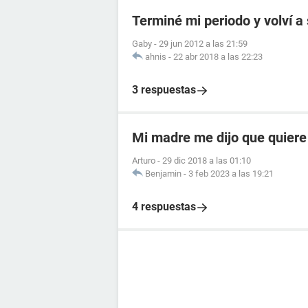
Terminé mi periodo y volví a
Gaby
-
29 jun 2012 a las 21:59
ahnis
-
22 abr 2018 a las 22:23
3 respuestas
Mi madre me dijo que quiere
Arturo
-
29 dic 2018 a las 01:10
Benjamin
-
3 feb 2023 a las 19:21
4 respuestas