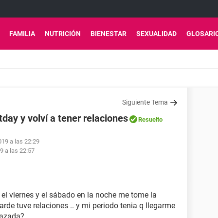
FAMILIA
NUTRICIÓN
BIENESTAR
SEXUALIDAD
GLOSARI
Siguiente Tema
day y volví a tener relaciones
Resuelto
019 a las 22:29
19 a las 22:57
el viernes y el sábado en la noche me tome la
arde tuve relaciones .. y mi periodo tenia q llegarme
razada?.