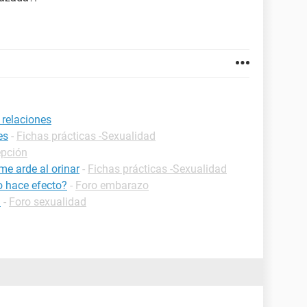
 relaciones
es
-
Fichas prácticas -Sexualidad
epción
me arde al orinar
-
Fichas prácticas -Sexualidad
o hace efecto?
-
Foro embarazo
a
-
Foro sexualidad