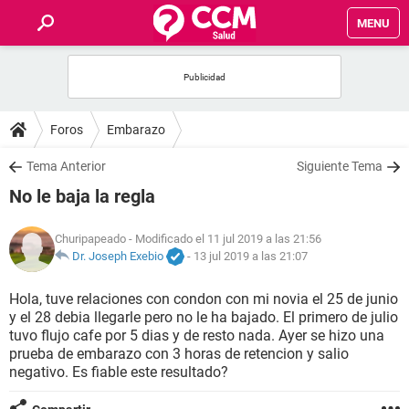
MENU
INICIO
FOROS
Foros
Embarazo
SALUD
Tema Anterior
Siguiente Tema
No le baja la regla
FAMILIA
Churipapeado
- Modificado el 11 jul 2019 a las 21:56
NUTRICIÓN
Dr. Joseph Exebio
-
13 jul 2019 a las 21:07
Hola, tuve relaciones con condon con mi novia el 25 de junio
BIENESTAR
y el 28 debia llegarle pero no le ha bajado. El primero de julio
tuvo flujo cafe por 5 dias y de resto nada. Ayer se hizo una
SEXUALIDAD
prueba de embarazo con 3 horas de retencion y salio
negativo. Es fiable este resultado?
GLOSARIO