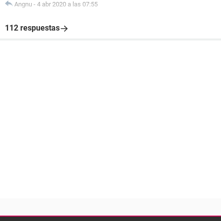
Angnu
-
4 abr 2020 a las 07:55
112 respuestas