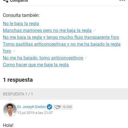
Compartir
Consulta también:
No le baja la regla
Manchas marrones pero no me baja la regla
✓
No me baja la regla y tengo mucho flujo transparente foro
Tomo pastillas anticonceptivas y no me ha bajado la regla
foro
✓
No me ha bajado, tomo anticonceptivos
✓
Como hacer que me baje la regla
1 respuesta
RESPUESTA 1 / 1
Dr. Joseph Exebio
16.358
13 jul 2019 a las 21:07
Hola!