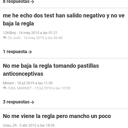
8 respuestas
me he echo dos test han salido negativo y no ve
baja la regla
1265bnj
-
14 may 2015 a las 01:21
Dr.Josh
-
14 may 2015 a las 06:48
1 respuesta
No me baja la regla tomando pastillas
anticonceptivas
Miriam
-
18 jul 2019 a las 11:39
DRA. MARNET
-
19 jul 2019 a las 10:50
3 respuestas
No me viene la regla pero mancho un poco
miau_29
-
3 abr 2012 a las 18:35