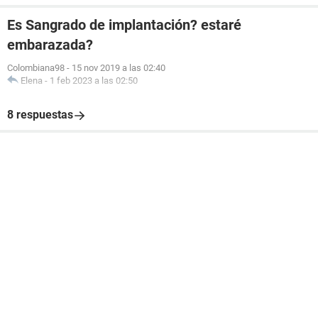
Es Sangrado de implantación? estaré
embarazada?
Colombiana98
-
15 nov 2019 a las 02:40
Elena
-
1 feb 2023 a las 02:50
8 respuestas