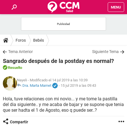
MENU
INICIO
FOROS
Foros
Bebés
SALUD
Tema Anterior
Siguiente Tema
Sangrado después de la postday es normal?
FAMILIA
Resuelto
NUTRICIÓN
Nayeli
- Modificado el 14 jul 2019 a las 10:39
Dra. Marta Marnet
-
15 jul 2019 a las 09:43
BIENESTAR
Hola, tuve relaciones con mi novio... y me tome la pastilla
del dia siguiente.. y me acaba de bajar y se supone que tenia
SEXUALIDAD
que ser hadta el 1 de Agosto, eso q puede ser..?
Compartir
GLOSARIO