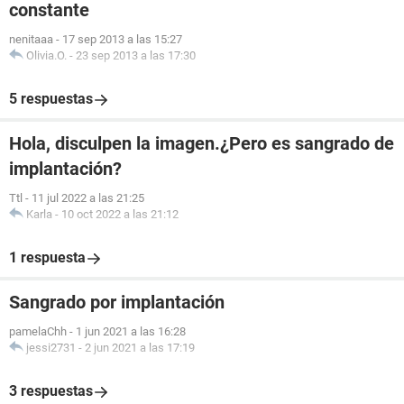
constante
nenitaaa
-
17 sep 2013 a las 15:27
Olivia.O.
-
23 sep 2013 a las 17:30
5 respuestas
Hola, disculpen la imagen.¿Pero es sangrado de
implantación?
Ttl
-
11 jul 2022 a las 21:25
Karla
-
10 oct 2022 a las 21:12
1 respuesta
Sangrado por implantación
pamelaChh
-
1 jun 2021 a las 16:28
jessi2731
-
2 jun 2021 a las 17:19
3 respuestas