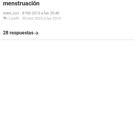
menstruación
mani_luci
-
8 feb 2013 a las 20:40
Liseth
-
30 ene 2023 a las 20:31
28 respuestas