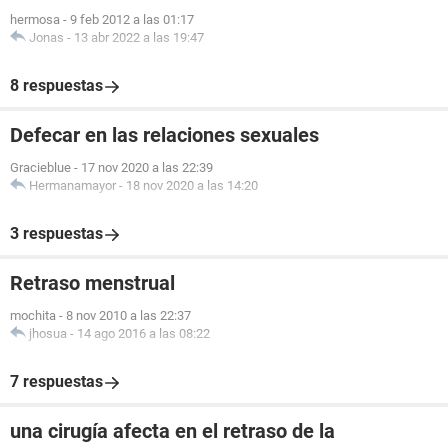
hermosa
-
9 feb 2012 a las 01:17
Jonas
-
13 abr 2022 a las 19:47
8 respuestas
Defecar en las relaciones sexuales
Gracieblue
-
17 nov 2020 a las 22:39
Hermanamayor
-
18 nov 2020 a las 14:20
3 respuestas
Retraso menstrual
mochita
-
8 nov 2010 a las 22:37
jhosua
-
14 ago 2016 a las 08:22
7 respuestas
una cirugía afecta en el retraso de la