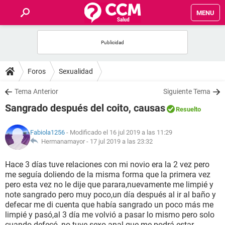
MENU
INICIO
FOROS
Foros
Sexualidad
SALUD
Tema Anterior
Siguiente Tema
Sangrado después del coito, causas
Resuelto
FAMILIA
Fabiola1256
- Modificado el 16 jul 2019 a las 11:29
NUTRICIÓN
Hermanamayor -
17 jul 2019 a las 23:32
Hace 3 días tuve relaciones con mi novio era la 2 vez pero
BIENESTAR
me seguía doliendo de la misma forma que la primera vez
pero esta vez no le dije que parara,nuevamente me limpié y
SEXUALIDAD
note sangrado pero muy poco,un día después al ir al baño y
defecar me di cuenta que había sangrado un poco más me
limpié y pasó,al 3 día me volvió a pasar lo mismo pero solo
GLOSARIO
cuando defecó, no tuve sexo anal que me podrá estar