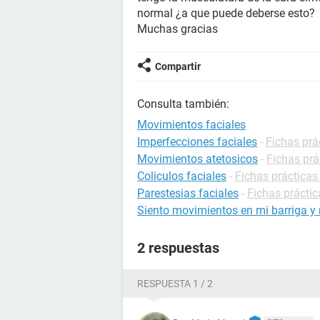
normal ¿a que puede deberse esto?
Muchas gracias
Compartir
Consulta también:
Movimientos faciales
Imperfecciones faciales
-
Fichas prác
Movimientos atetosicos
-
Fichas prá
Coliculos faciales
-
Fichas prácticas
Parestesias faciales
-
Fichas práctic
Siento movimientos en mi barriga 
2 respuestas
RESPUESTA 1 / 2