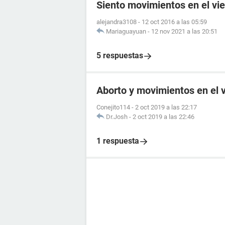
Siento movimientos en el vi
alejandra3108
-
12 oct 2016 a las 05:59
Mariaguayuan
-
12 nov 2021 a las 20:51
5 respuestas
Aborto y movimientos en el v
Conejito114
-
2 oct 2019 a las 22:17
Dr.Josh
-
2 oct 2019 a las 22:46
1 respuesta