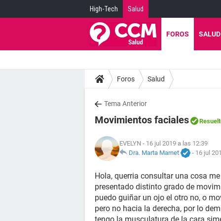
High-Tech
Salud
FOROS
SALUD
Foros
Salud
Tema Anterior
Movimientos faciales
Resuelt
EVELYN
- 16 jul 2019 a las 12:39
Dra. Marta Marnet
-
16 jul 20
Hola, querria consultar una cosa m
presentado distinto grado de movimi
puedo guiñar un ojo el otro no, o mo
pero no hacia la derecha, por lo dem
tengo la musculatura de la cara sime