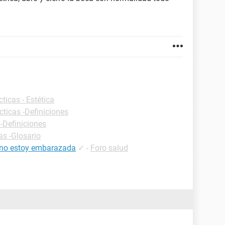
ticas - Estética
cticas -Definiciones
 -Definiciones
as -Glosario
y no estoy embarazada
✓
-
Foro salud