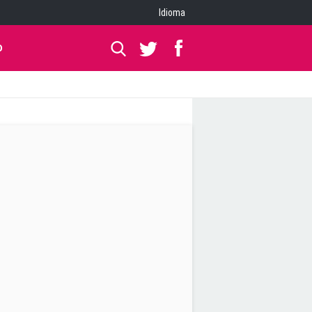
Idioma
O