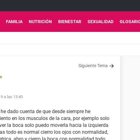
FAMILIA
NUTRICIÓN
BIENESTAR
SEXUALIDAD
GLOSARI
Siguiente Tema
o
19 a las 13:40
e he dado cuenta de que desde siempre he
ento en los musculos de la cara, por ejemplo solo
ver la boca solo puedo moverla hacia la izquierda
as todo es normal cierro los ojos con normalidad,
trica, abro y cierro la boca con normalidad todo