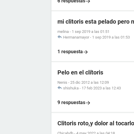
6 respuestas
mi clitoris esta pelado pero
melina
-
1 sep 2019 a las 01:51
Hermanamayor
-
1 sep 2019 a las 01:53
1 respuesta
Pelo en el clítoris
Nenis
-
25 dic 2012 a las 12:09
shishuka
-
17 feb 2023 a las 12:43
9 respuestas
Clitoris roto,y dolor al tocar
Chicahdh
-
4 may 2022 a las 04:18