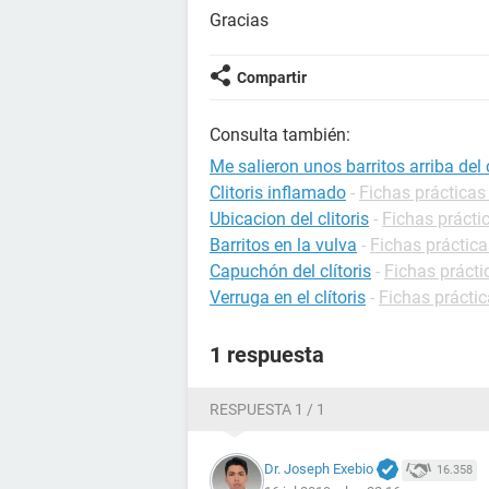
Gracias
Compartir
Consulta también:
Me salieron unos barritos arriba del c
Clitoris inflamado
-
Fichas prácticas
Ubicacion del clitoris
-
Fichas prácti
Barritos en la vulva
-
Fichas práctica
Capuchón del clítoris
-
Fichas prácti
Verruga en el clítoris
-
Fichas prácti
1 respuesta
RESPUESTA 1 / 1
Dr. Joseph Exebio
16.358