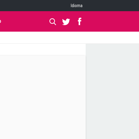
Idioma
O