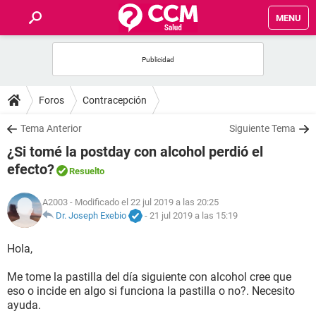
MENU
INICIO
FOROS
Foros
Contracepción
SALUD
Tema Anterior
Siguiente Tema
¿Si tomé la postday con alcohol perdió el
FAMILIA
efecto?
Resuelto
NUTRICIÓN
A2003
- Modificado el 22 jul 2019 a las 20:25
Dr. Joseph Exebio
-
21 jul 2019 a las 15:19
BIENESTAR
Hola,
SEXUALIDAD
Me tome la pastilla del día siguiente con alcohol cree que
eso o incide en algo si funciona la pastilla o no?. Necesito
ayuda.
GLOSARIO