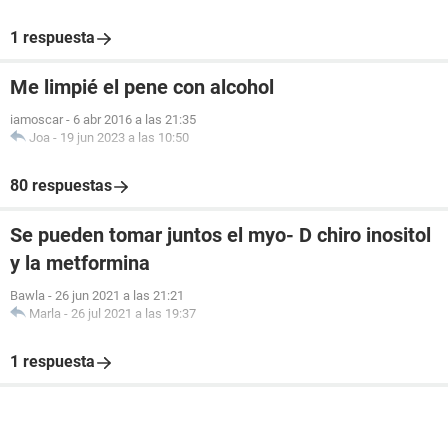
1 respuesta
Me limpié el pene con alcohol
iamoscar
-
6 abr 2016 a las 21:35
Joa
-
19 jun 2023 a las 10:50
80 respuestas
Se pueden tomar juntos el myo- D chiro inositol
y la metformina
Bawla
-
26 jun 2021 a las 21:21
Marla
-
26 jul 2021 a las 19:37
1 respuesta