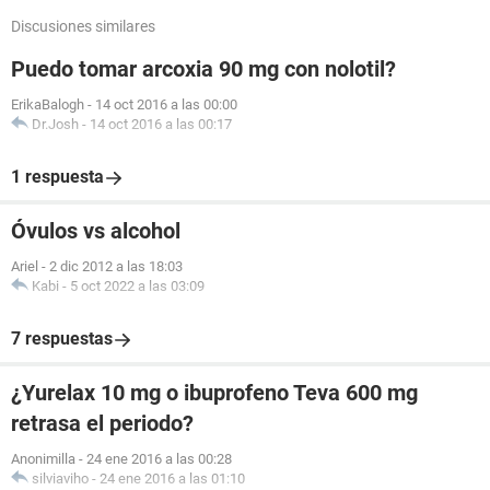
Discusiones similares
Puedo tomar arcoxia 90 mg con nolotil?
ErikaBalogh
-
14 oct 2016 a las 00:00
Dr.Josh
-
14 oct 2016 a las 00:17
1 respuesta
Óvulos vs alcohol
Ariel
-
2 dic 2012 a las 18:03
Kabi
-
5 oct 2022 a las 03:09
7 respuestas
¿Yurelax 10 mg o ibuprofeno Teva 600 mg
retrasa el periodo?
Anonimilla
-
24 ene 2016 a las 00:28
silviaviho
-
24 ene 2016 a las 01:10