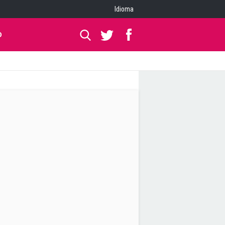
Idioma
O