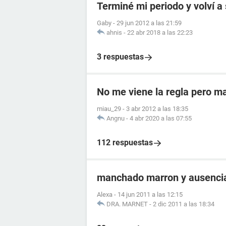
Terminé mi periodo y volví a
Gaby
-
29 jun 2012 a las 21:59
ahnis
-
22 abr 2018 a las 22:23
3 respuestas
No me viene la regla pero m
miau_29
-
3 abr 2012 a las 18:35
Angnu
-
4 abr 2020 a las 07:55
112 respuestas
manchado marron y ausencia
Alexa
-
14 jun 2011 a las 12:15
DRA. MARNET
-
2 dic 2011 a las 18:34