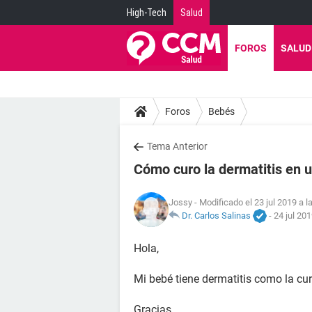
High-Tech
Salud
FOROS
SALUD
Foros
Bebés
Tema Anterior
Cómo curo la dermatitis en 
Jossy
- Modificado el 23 jul 2019 a l
Dr. Carlos Salinas
-
24 jul 201
Hola,
Mi bebé tiene dermatitis como la cur
Gracias