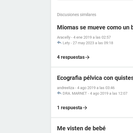
Discusiones similares
Miomas se mueve como un 
Aracelly
-
4 ene 2019 a las 02:57
Lety
-
27 may 2023 a las 09:18
4 respuestas
Ecografia pélvica con quistes
andreeliza
-
4 ago 2019 a las 03:46
DRA. MARNET
-
4 ago 2019 a las 12:07
1 respuesta
Me visten de bebé