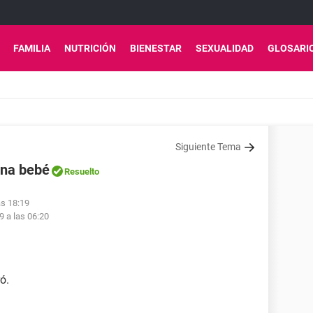
FAMILIA
NUTRICIÓN
BIENESTAR
SEXUALIDAD
GLOSARI
Siguiente Tema
una bebé
Resuelto
as 18:19
9 a las 06:20
ó.