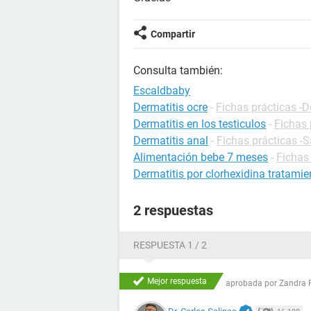
Compartir
Consulta también:
Escaldbaby
Dermatitis ocre
-
Fichas prácticas -D
Dermatitis en los testiculos
-
Fichas 
Dermatitis anal
-
Fichas prácticas -
Alimentación bebe 7 meses
-
Fichas 
Dermatitis por clorhexidina tratamie
2 respuestas
RESPUESTA 1 / 2
Mejor respuesta
aprobada por
Zandra 