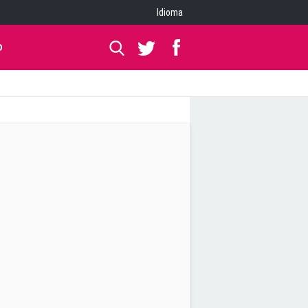
Idioma
O