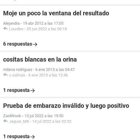
Moje un poco la ventana del resultado
Alejandra
-
19 abr 2012 a las 17:05
Lourdes
-
25 jun 2022 a las 06:18
6 respuestas
cositas blancas en la orina
milena rodriguez
-
6 ene 2013 a las 04:47
c-salinas
-
6 ene 2013 a las 12:46
1 respuesta
Prueba de embarazo inválido y luego positivo
ZaidWook
-
13 jul 2022 a las 19:50
Jaguar_MX
-
14 jul 2022 a las 02:32
1 respuesta