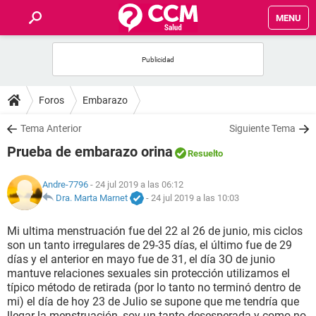
MENU
INICIO
FOROS
Foros
Embarazo
SALUD
Tema Anterior
Siguiente Tema
Prueba de embarazo orina
Resuelto
FAMILIA
Andre-7796
- 24 jul 2019 a las 06:12
NUTRICIÓN
Dra. Marta Marnet
-
24 jul 2019 a las 10:03
Mi ultima menstruación fue del 22 al 26 de junio, mis ciclos
BIENESTAR
son un tanto irregulares de 29-35 días, el último fue de 29
días y el anterior en mayo fue de 31, el día 3O de junio
SEXUALIDAD
mantuve relaciones sexuales sin protección utilizamos el
típico método de retirada (por lo tanto no terminó dentro de
mi) el día de hoy 23 de Julio se supone que me tendría que
GLOSARIO
llegar la menstruación, soy un tanto desesperada y como no